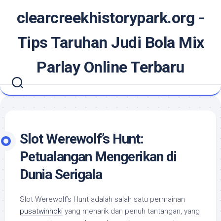
Skip
clearcreekhistorypark.org -
to
content
Tips Taruhan Judi Bola Mix
Parlay Online Terbaru
Slot Werewolf’s Hunt:
Petualangan Mengerikan di
Dunia Serigala
Slot Werewolf’s Hunt adalah salah satu permainan
pusatwinhoki
yang menarik dan penuh tantangan, yang