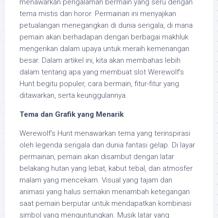
menawarkan pengalaman bermain yang seru dengan
tema mistis dan horor. Permainan ini menyajikan
petualangan menegangkan di dunia serigala, di mana
pemain akan berhadapan dengan berbagai makhluk
mengerikan dalam upaya untuk meraih kemenangan
besar. Dalam artikel ini, kita akan membahas lebih
dalam tentang apa yang membuat slot Werewolf’s
Hunt begitu populer, cara bermain, fitur-fitur yang
ditawarkan, serta keunggulannya.
Tema dan Grafik yang Menarik
Werewolf’s Hunt menawarkan tema yang terinspirasi
oleh legenda serigala dan dunia fantasi gelap. Di layar
permainan, pemain akan disambut dengan latar
belakang hutan yang lebat, kabut tebal, dan atmosfer
malam yang mencekam. Visual yang tajam dan
animasi yang halus semakin menambah ketegangan
saat pemain berputar untuk mendapatkan kombinasi
simbol yang menguntungkan. Musik latar yang