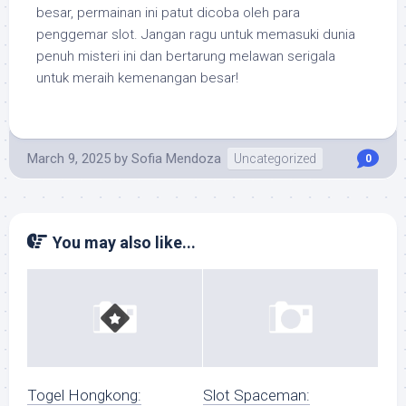
besar, permainan ini patut dicoba oleh para
penggemar slot. Jangan ragu untuk memasuki dunia
penuh misteri ini dan bertarung melawan serigala
untuk meraih kemenangan besar!
March 9, 2025
by
Sofia Mendoza
Uncategorized
0
You may also like...
Togel Hongkong:
Slot Spaceman: