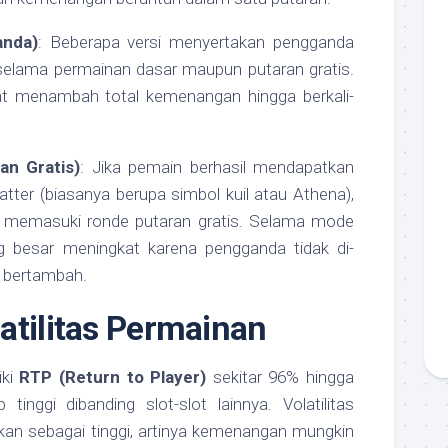
anda)
: Beberapa versi menyertakan pengganda
elama permainan dasar maupun putaran gratis.
at menambah total kemenangan hingga berkali-
an Gratis)
: Jika pemain berhasil mendapatkan
tter (biasanya berupa simbol kuil atau Athena),
memasuki ronde putaran gratis. Selama mode
g besar meningkat karena pengganda tidak di-
s bertambah.
atilitas Permainan
iki
RTP (Return to Player)
sekitar 96% hingga
tinggi dibanding slot-slot lainnya. Volatilitas
ikan sebagai tinggi, artinya kemenangan mungkin