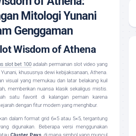
Wisdom of Athena:
gan Mitologi Yunani
am Genggaman
lot Wisdom of Athena
us slot bet 100
adalah permainan slot video yang
ogi Yunani, khususnya dewi kebijaksanaan, Athena.
gan visual yang memukau dan latar belakang kuil
h, memberikan nuansa klasik sekaligus mistis.
ah satu favorit di kalangan pemain karena
jarah dengan fitur modern yang menghibur.
nkan dalam format grid 6×5 atau 5×5, tergantung
yang digunakan. Beberapa versi menggunakan
atau
Cluster Pays
, di mana simbol yang muncul