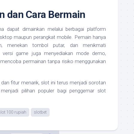
n dan Cara Bermain
a dapat dimainkan melalui berbagai platform
 desktop maupun perangkat mobile. Pemain hanya
an, menekan tombol putar, dan menikmati
pa versi game juga menyediakan mode demo,
mencoba permainan tanpa risiko menggunakan
an fitur menarik, slot ini terus menjadi sorotan
menjadi pilihan populer bagi penggemar slot
slot 100 rupiah
slotbet