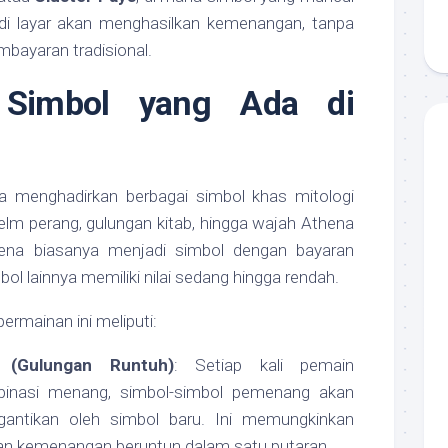
 di layar akan menghasilkan kemenangan, tanpa
mbayaran tradisional.
 Simbol yang Ada di
 menghadirkan berbagai simbol khas mitologi
 helm perang, gulungan kitab, hingga wajah Athena
thena biasanya menjadi simbol dengan bayaran
bol lainnya memiliki nilai sedang hingga rendah.
permainan ini meliputi:
 (Gulungan Runtuh)
: Setiap kali pemain
inasi menang, simbol-simbol pemenang akan
gantikan oleh simbol baru. Ini memungkinkan
n kemenangan beruntun dalam satu putaran.