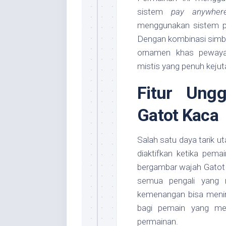
sistem
pay anywher
menggunakan sistem pen
Dengan kombinasi simbol-
ornamen khas pewayan
mistis yang penuh kejut
Fitur Ung
Gatot Kaca
Salah satu daya tarik u
diaktifkan ketika pem
bergambar wajah Gatot 
semua pengali yang m
kemenangan bisa mening
bagi pemain yang me
permainan.