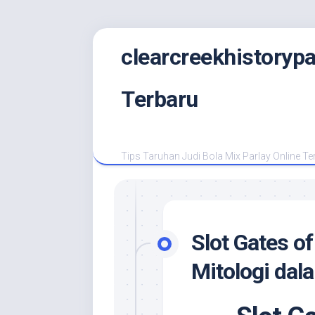
Skip
clearcreekhistorypa
to
content
Terbaru
Tips Taruhan Judi Bola Mix Parlay Online Te
Slot Gates o
Mitologi dal