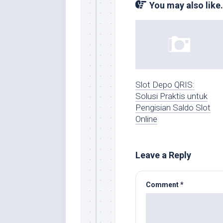
You may also like.
Slot Depo QRIS:
Solusi Praktis untuk
Pengisian Saldo Slot
Online
Leave a Reply
Comment
*