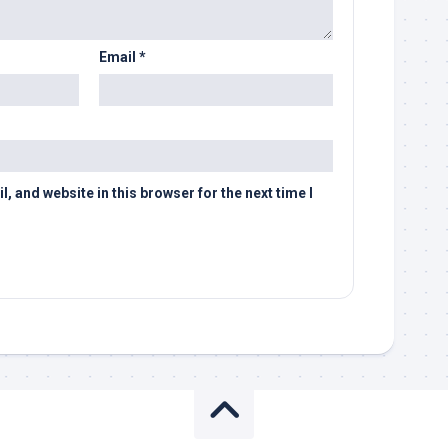
Email
*
 and website in this browser for the next time I