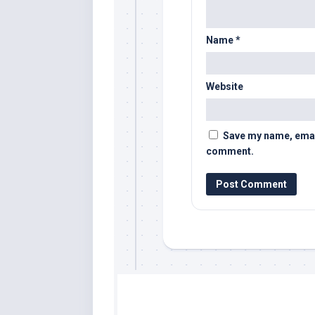
Name
*
Website
Save my name, email,
comment.