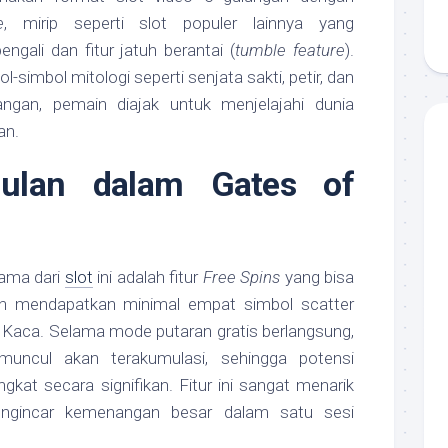
e
, mirip seperti slot populer lainnya yang
gali dan fitur jatuh berantai (
tumble feature
).
simbol mitologi seperti senjata sakti, petir, dan
gan, pemain diajak untuk menjelajahi dunia
an.
gulan dalam Gates of
tama dari
slot
ini adalah fitur
Free Spins
yang bisa
ain mendapatkan minimal empat simbol scatter
Kaca. Selama mode putaran gratis berlangsung,
uncul akan terakumulasi, sehingga potensi
kat secara signifikan. Fitur ini sangat menarik
ngincar kemenangan besar dalam satu sesi