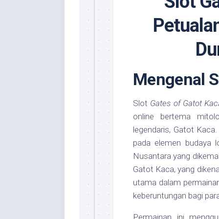
Slot G
Petuala
Du
Mengenal Sl
Slot
Gates of Gatot Kac
online bertema mitol
legendaris, Gatot Kac
pada elemen budaya lo
Nusantara yang dikemas
Gatot Kaca, yang dikena
utama dalam permainan 
keberuntungan bagi par
Permainan ini menggu