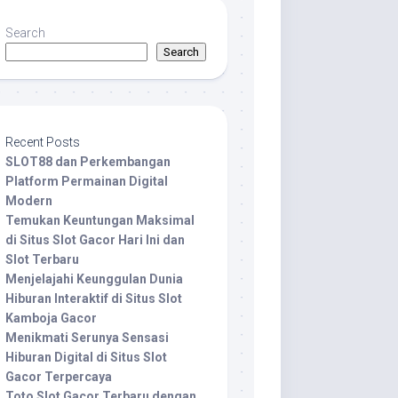
Search
Search
Recent Posts
SLOT88 dan Perkembangan
Platform Permainan Digital
Modern
Temukan Keuntungan Maksimal
di Situs Slot Gacor Hari Ini dan
Slot Terbaru
Menjelajahi Keunggulan Dunia
Hiburan Interaktif di Situs Slot
Kamboja Gacor
Menikmati Serunya Sensasi
Hiburan Digital di Situs Slot
Gacor Terpercaya
Toto Slot Gacor Terbaru dengan