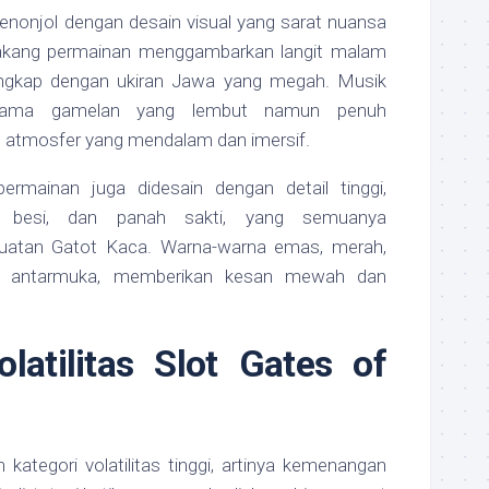
nonjol dengan desain visual yang sarat nuansa
elakang permainan menggambarkan langit malam
lengkap dengan ukiran Jawa yang megah. Musik
 irama gamelan yang lembut namun penuh
 atmosfer yang mendalam dan imersif.
ermainan juga didesain dengan detail tinggi,
ng besi, dan panah sakti, yang semuanya
kuatan Gatot Kaca. Warna-warna emas, merah,
i antarmuka, memberikan kesan mewah dan
latilitas Slot Gates of
 kategori volatilitas tinggi, artinya kemenangan