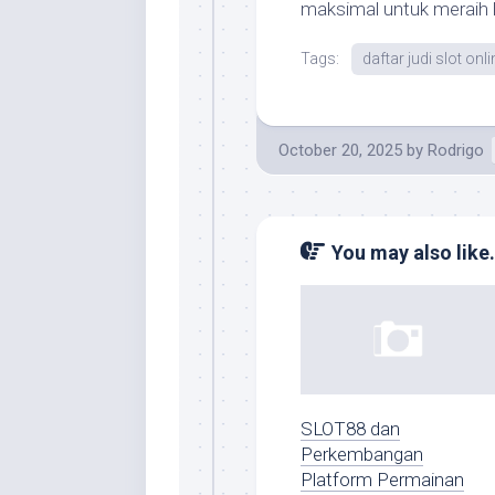
maksimal untuk meraih
Tags:
daftar judi slot onli
October 20, 2025
by
Rodrigo
You may also like.
SLOT88 dan
Perkembangan
Platform Permainan