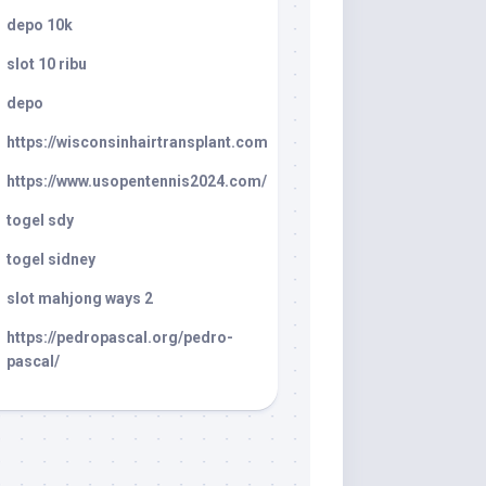
depo 10k
slot 10 ribu
depo
https://wisconsinhairtransplant.com
https://www.usopentennis2024.com/
togel sdy
togel sidney
slot mahjong ways 2
https://pedropascal.org/pedro-
pascal/