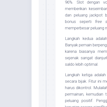
96%. Slot dengan vol
memberikan keseimban
dan peluang jackpot 
bonus seperti
free s
memperbesar peluang m
Langkah kedua adala
Banyak pemain berpeng
karena biasanya member
sejenak sangat dianju
saldo lebih optimal.
Langkah ketiga adala
secara bijak. Fitur ini
harus dikontrol. Mulai
permainan, kemudian t
peluang positif. Peng