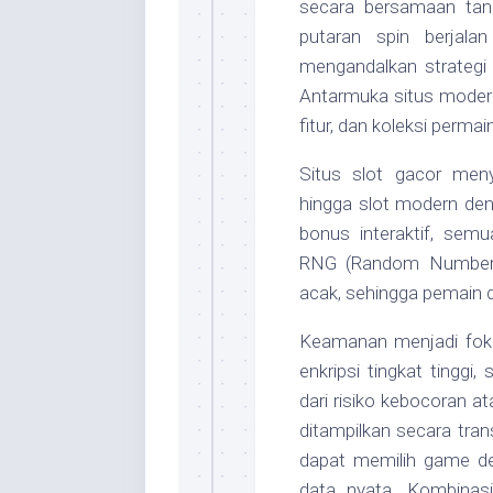
secara bersamaan tanp
putaran spin berjala
mengandalkan strategi
Antarmuka situs moder
fitur, dan koleksi perma
Situs slot gacor meny
hingga slot modern deng
bonus interaktif, sem
RNG (Random Number G
acak, sehingga pemain 
Keamanan menjadi foku
enkripsi tingkat tinggi
dari risiko kebocoran at
ditampilkan secara tra
dapat memilih game de
data nyata. Kombinasi