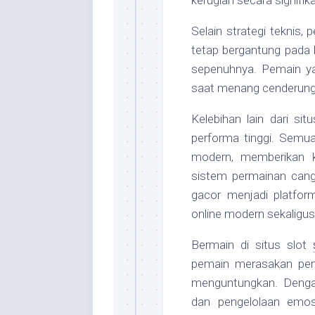
kerugian secara signifik
Selain strategi teknis,
tetap bergantung pada R
sepenuhnya. Pemain ya
saat menang cenderung m
Kelebihan lain dari s
performa tinggi. Semua
modern, memberikan 
sistem permainan canggi
gacor menjadi platfor
online modern sekaligu
Bermain di situs slot
pemain merasakan pen
menguntungkan. Dengan
dan pengelolaan emosi