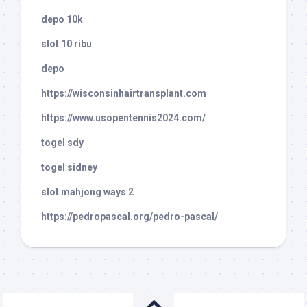
depo 10k
slot 10 ribu
depo
https://wisconsinhairtransplant.com
https://www.usopentennis2024.com/
togel sdy
togel sidney
slot mahjong ways 2
https://pedropascal.org/pedro-pascal/