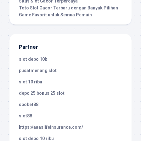
Situs Slot Gacor Terpercaya
Toto Slot Gacor Terbaru dengan Banyak Pilihan
Game Favorit untuk Semua Pemain
Partner
slot depo 10k
pusatmenang slot
slot 10 ribu
depo 25 bonus 25 slot
sbobet88
slot88
https://aaaslifeinsurance.com/
slot depo 10 ribu