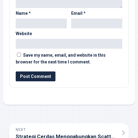
Name
*
Email
*
Website
Save my name, email, and website in this
browser for the next time I comment.
NEXT
Strategi Cerdas Menggabungkan Scatter Hitam dan Fitur Bonus untuk Menang Lebih Besar