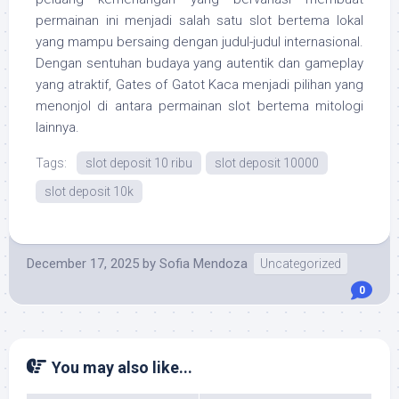
permainan ini menjadi salah satu slot bertema lokal
yang mampu bersaing dengan judul-judul internasional.
Dengan sentuhan budaya yang autentik dan gameplay
yang atraktif, Gates of Gatot Kaca menjadi pilihan yang
menonjol di antara permainan slot bertema mitologi
lainnya.
Tags:
slot deposit 10 ribu
slot deposit 10000
slot deposit 10k
December 17, 2025
by
Sofia Mendoza
Uncategorized
0
You may also like...