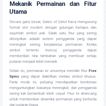
Mekanik Permainan dan Fitur
Utama
Secara garis besar, Gates of Gatot Kaca mengusung
format slot modern dengan gulungan berlapis dan
sejumlah simbol unik. Salah satu fitur yang sering
ditonjolkan adalah sistem pengganda yang dapat
meningkat seiring berjalannya permainan. Ketika
simbol tertentu muncul, pengganda dapat
memberikan nilai tambahan yang membuat setiap
putaran menjadi lebih menarik.
Selain itu, permainan ini umumnya memiliki fitur
Free
Spins
yang dapat diaktifkan melalui simbol khusus.
Pada mode ini, peluang mendapatkan kombinasi
menguntungkan biasanya meningkat, dan pengganda
sering kali bertambah lebih cepat. Fitur ini dirancang
untuk memberikan dinamika permainan yang berbeda
dari putaran biasa.