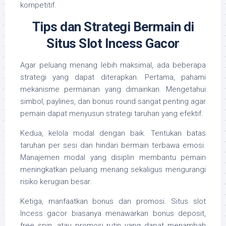
kompetitif.
Tips dan Strategi Bermain di
Situs Slot Incess Gacor
Agar peluang menang lebih maksimal, ada beberapa
strategi yang dapat diterapkan. Pertama, pahami
mekanisme permainan yang dimainkan. Mengetahui
simbol, paylines, dan bonus round sangat penting agar
pemain dapat menyusun strategi taruhan yang efektif.
Kedua, kelola modal dengan baik. Tentukan batas
taruhan per sesi dan hindari bermain terbawa emosi.
Manajemen modal yang disiplin membantu pemain
meningkatkan peluang menang sekaligus mengurangi
risiko kerugian besar.
Ketiga, manfaatkan bonus dan promosi. Situs slot
Incess gacor biasanya menawarkan bonus deposit,
free spin, atau promosi rutin yang dapat menambah