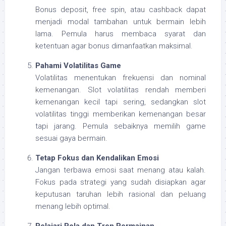
Bonus deposit, free spin, atau cashback dapat
menjadi modal tambahan untuk bermain lebih
lama. Pemula harus membaca syarat dan
ketentuan agar bonus dimanfaatkan maksimal.
Pahami Volatilitas Game
Volatilitas menentukan frekuensi dan nominal
kemenangan. Slot volatilitas rendah memberi
kemenangan kecil tapi sering, sedangkan slot
volatilitas tinggi memberikan kemenangan besar
tapi jarang. Pemula sebaiknya memilih game
sesuai gaya bermain.
Tetap Fokus dan Kendalikan Emosi
Jangan terbawa emosi saat menang atau kalah.
Fokus pada strategi yang sudah disiapkan agar
keputusan taruhan lebih rasional dan peluang
menang lebih optimal.