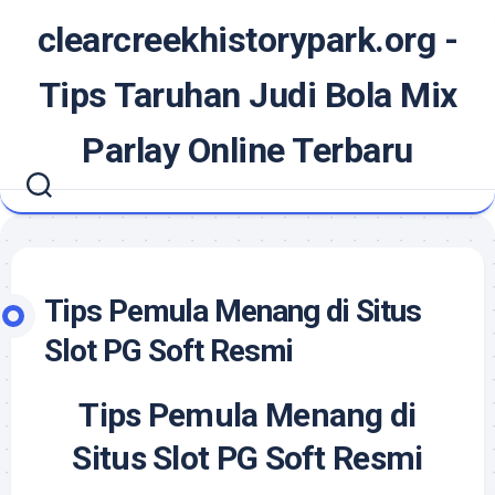
Skip
clearcreekhistorypark.org -
to
content
Tips Taruhan Judi Bola Mix
Parlay Online Terbaru
Tips Pemula Menang di Situs
Slot PG Soft Resmi
Tips Pemula Menang di
Situs Slot PG Soft Resmi