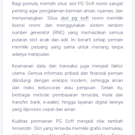
Bagi pemula, memilih situs slot PG Soft resmi sangat
penting agar pengalaman bermain aman, nyaman, dan
menyenangkan. Situs
slot pg soft
resmi memiliki
lisensi resmi dan menggunakan sistem
random
number generator
(RNG) yang memastikan semua
putaran slot acak dan adil. Ini berarti setiap pemain
memiliki peluang yang sama untuk menang tanpa
adanya manipulasi.
Keamanan data dan transaksi juga menjadi faktor
utama. Semua informasi pribadi dan finansial pemain
dilindungi dengan enkripsi modern, sehingga aman
dari risiko kebocoran atau penipuan. Selain itu,
berbagai metode pembayaran tersedia, mulai dari
transfer bank, e-wallet, hingga layanan digital lainnya
yang diproses cepat dan aman.
Kualitas permainan PG Soft menjadi nilai tambah
tersendiri. Slot yang tersedia memiliki grafis memukau,