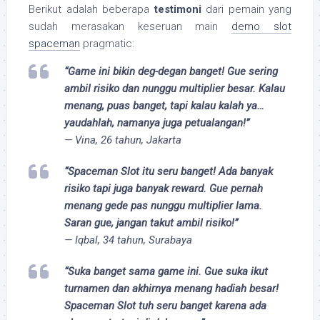
Berikut adalah beberapa
testimoni
dari pemain yang
sudah merasakan keseruan main
demo slot
spaceman
pragmatic:
“Game ini bikin deg-degan banget! Gue sering
ambil risiko dan nunggu multiplier besar. Kalau
menang, puas banget, tapi kalau kalah ya…
yaudahlah, namanya juga petualangan!”
—
Vina, 26 tahun, Jakarta
“Spaceman Slot itu seru banget! Ada banyak
risiko tapi juga banyak reward. Gue pernah
menang gede pas nunggu multiplier lama.
Saran gue, jangan takut ambil risiko!”
—
Iqbal, 34 tahun, Surabaya
“Suka banget sama game ini. Gue suka ikut
turnamen dan akhirnya menang hadiah besar!
Spaceman Slot tuh seru banget karena ada