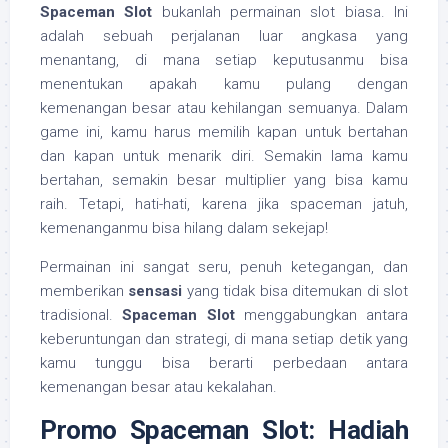
Spaceman Slot
bukanlah permainan slot biasa. Ini
adalah sebuah perjalanan luar angkasa yang
menantang, di mana setiap keputusanmu bisa
menentukan apakah kamu pulang dengan
kemenangan besar atau kehilangan semuanya. Dalam
game ini, kamu harus memilih kapan untuk bertahan
dan kapan untuk menarik diri. Semakin lama kamu
bertahan, semakin besar multiplier yang bisa kamu
raih. Tetapi, hati-hati, karena jika spaceman jatuh,
kemenanganmu bisa hilang dalam sekejap!
Permainan ini sangat seru, penuh ketegangan, dan
memberikan
sensasi
yang tidak bisa ditemukan di slot
tradisional.
Spaceman Slot
menggabungkan antara
keberuntungan dan strategi, di mana setiap detik yang
kamu tunggu bisa berarti perbedaan antara
kemenangan besar atau kekalahan.
Promo Spaceman Slot: Hadiah