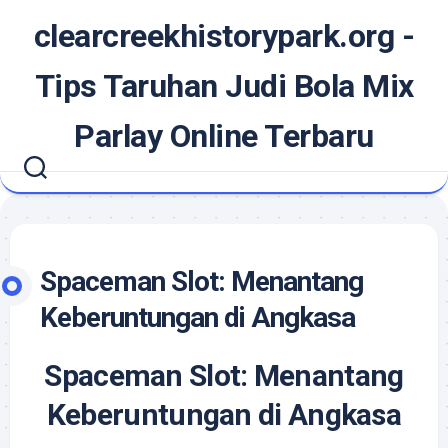
Skip
clearcreekhistorypark.org -
to
content
Tips Taruhan Judi Bola Mix
Parlay Online Terbaru
Spaceman Slot: Menantang
Keberuntungan di Angkasa
Spaceman Slot: Menantang
Keberuntungan di Angkasa