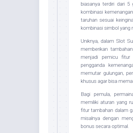
biasanya terdiri dari 
kombinasi kemenangan
taruhan sesuai keingi
kombinasi simbol yang 
Uniknya, dalam Slot S
memberikan tambahan 
menjadi pemicu fitur 
pengganda kemenangan
memutar gulungan, pe
khusus agar bisa memak
Bagi pemula, permain
memiliki aturan yang r
fitur tambahan dalam 
misalnya dengan meng
bonus secara optimal.