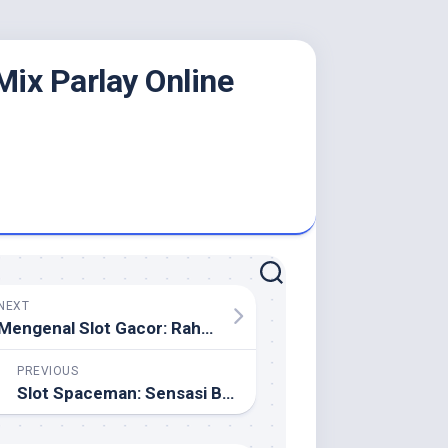
Mix Parlay Online
NEXT
Mengenal Slot Gacor: Rahasia Menang Besar di Dunia Slot
PREVIOUS
Slot Spaceman: Sensasi Baru dalam Dunia Permainan Slot Online