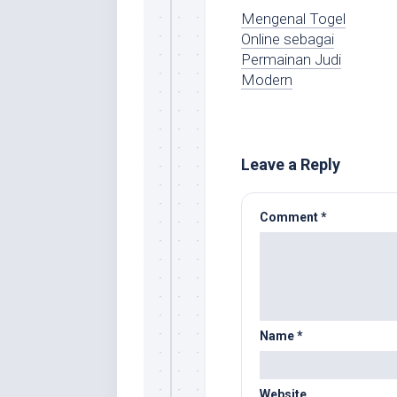
Mengenal Togel
Online sebagai
Permainan Judi
Modern
Leave a Reply
Comment
*
Name
*
Website