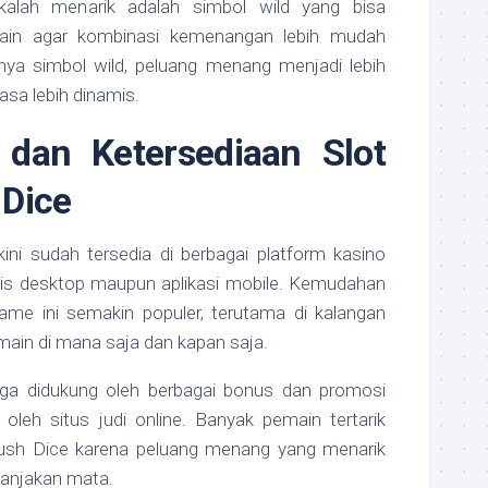
 kalah menarik adalah simbol wild yang bisa
lain agar kombinasi kemenangan lebih mudah
nya simbol wild, peluang menang menjadi lebih
asa lebih dinamis.
s dan Ketersediaan Slot
 Dice
ini sudah tersedia di berbagai platform kasino
asis desktop maupun aplikasi mobile. Kemudahan
ame ini semakin populer, terutama di kalangan
ain di mana saja dan kapan saja.
juga didukung oleh berbagai bonus dan promosi
 oleh situs judi online. Banyak pemain tertarik
ush Dice karena peluang menang yang menarik
anjakan mata.