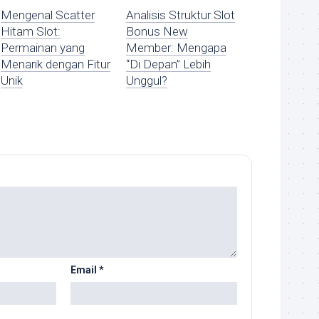
Mengenal Scatter
Analisis Struktur Slot
Hitam Slot:
Bonus New
Permainan yang
Member: Mengapa
Menarik dengan Fitur
“Di Depan” Lebih
Unik
Unggul?
Email
*