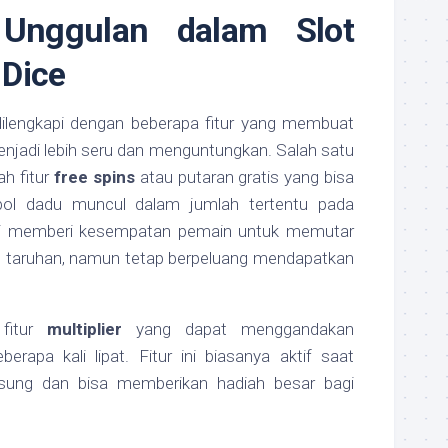
r Unggulan dalam Slot
 Dice
dilengkapi dengan beberapa fitur yang membuat
jadi lebih seru dan menguntungkan. Salah satu
ah fitur
free spins
atau putaran gratis yang bisa
mbol dadu muncul dalam jumlah tertentu pada
ini memberi kesempatan pemain untuk memutar
o taruhan, namun tetap berpeluang mendapatkan
 fitur
multiplier
yang dapat menggandakan
rapa kali lipat. Fitur ini biasanya aktif saat
gsung dan bisa memberikan hadiah besar bagi