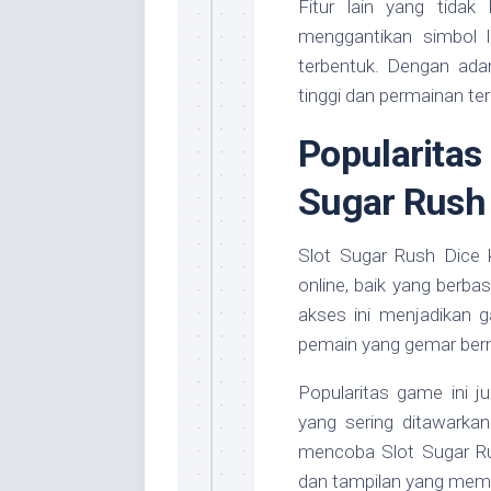
Fitur lain yang tidak
menggantikan simbol 
terbentuk. Dengan ada
tinggi dan permainan ter
Popularita
Sugar Rush
Slot Sugar Rush Dice k
online, baik yang berb
akses ini menjadikan g
pemain yang gemar berm
Popularitas game ini 
yang sering ditawarkan
mencoba Slot Sugar R
dan tampilan yang mem