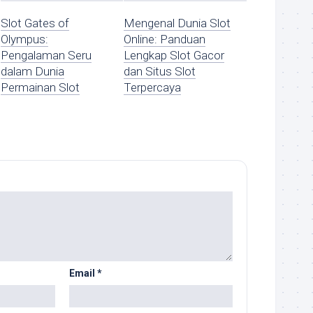
Slot Gates of
Mengenal Dunia Slot
Olympus:
Online: Panduan
Pengalaman Seru
Lengkap Slot Gacor
dalam Dunia
dan Situs Slot
Permainan Slot
Terpercaya
Email
*