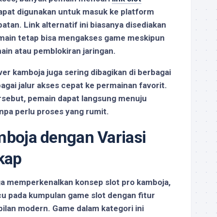
apat digunakan untuk masuk ke platform
an. Link alternatif ini biasanya disediakan
main tetap bisa mengakses game meskipun
ain atau pemblokiran jaringan.
erver kamboja juga sering dibagikan di berbagai
gai jalur akses cepat ke permainan favorit.
ersebut, pemain dapat langsung menuju
pa perlu proses yang rumit.
mboja dengan Variasi
kap
ga memperkenalkan konsep slot pro kamboja,
u pada kumpulan game slot dengan fitur
pilan modern. Game dalam kategori ini