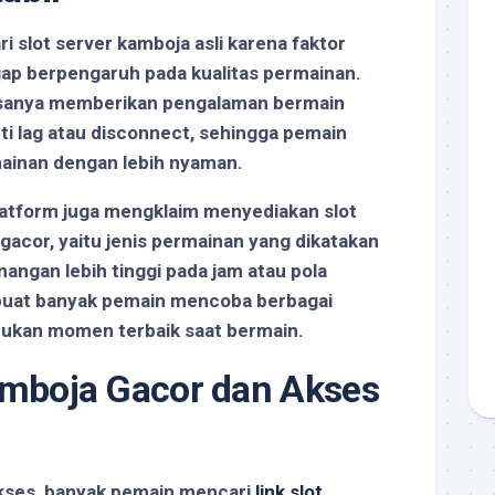
 slot server kamboja asli karena faktor
gap berpengaruh pada kualitas permainan.
iasanya memberikan pengalaman bermain
i lag atau disconnect, sehingga pemain
ainan dengan lebih nyaman.
platform juga mengklaim menyediakan slot
gacor, yaitu jenis permainan yang dikatakan
angan lebih tinggi pada jam atau pola
mbuat banyak pemain mencoba berbagai
ukan momen terbaik saat bermain.
amboja Gacor dan Akses
ses, banyak pemain mencari
link slot