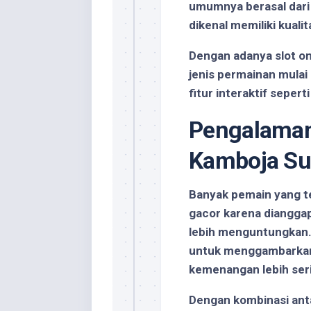
umumnya berasal dari
dikenal memiliki kualit
Dengan adanya slot on
jenis permainan mulai 
fitur interaktif sepert
Pengalaman
Kamboja Su
Banyak pemain yang t
gacor karena diangg
lebih menguntungkan. 
untuk menggambarkan 
kemenangan lebih seri
Dengan kombinasi antar