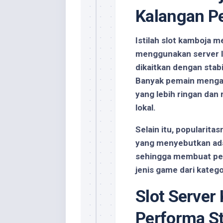
Kalangan Pe
Istilah slot kamboja 
menggunakan server l
dikaitkan dengan stabi
Banyak pemain mengan
yang lebih ringan dan
lokal.
Selain itu, popularita
yang menyebutkan ada
sehingga membuat pem
jenis game dari kategor
Slot Server
Performa St