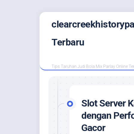
Skip
clearcreekhistorypa
to
content
Terbaru
Tips Taruhan Judi Bola Mix Parlay Online Te
Slot Server 
dengan Perfo
Gacor