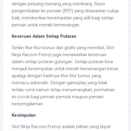
dengan peluang menang yang seimbang. Rasio
pengembalian ke pemain (RTP) yang ditawarkan cukup
baik, memberikan kesempatan yang adil bagi setiap
pemain untuk meraih kemenangan.
Keseruan dalam Setiap Putaran
Selain fitur-fitur bonus dan grafis yang memikat, Slot
Ninja Racoon Frenzy juga menawarkan keseruan
dalam setiap putaran gulungan. Setiap putaran bisa
menjadi kesempatan untuk meraih kemenangan besar,
apalagi dengan hadirnya fitur-fitur bonus yang
memacu adrenalin. Dengan gameplay yang tidak
terlalu rumit namun tetap menyenangkan, permainan
ini cocok bagi pemain pemula maupun pemain
berpengalaman.
Kesimpulan
Slot Ninja Racoon Frenzy adalah pilihan yang tepat