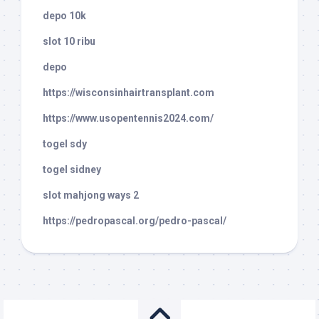
depo 10k
slot 10 ribu
depo
https://wisconsinhairtransplant.com
https://www.usopentennis2024.com/
togel sdy
togel sidney
slot mahjong ways 2
https://pedropascal.org/pedro-pascal/