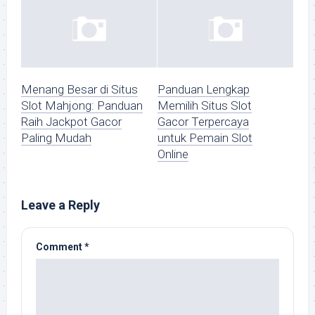
Menang Besar di Situs
Panduan Lengkap
Slot Mahjong: Panduan
Memilih Situs Slot
Raih Jackpot Gacor
Gacor Terpercaya
Paling Mudah
untuk Pemain Slot
Online
Leave a Reply
Comment
*