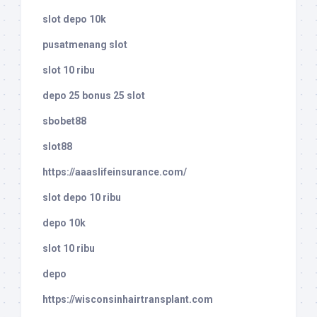
slot depo 10k
pusatmenang slot
slot 10 ribu
depo 25 bonus 25 slot
sbobet88
slot88
https://aaaslifeinsurance.com/
slot depo 10 ribu
depo 10k
slot 10 ribu
depo
https://wisconsinhairtransplant.com