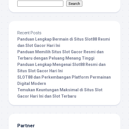
Search
Recent Posts
Panduan Lengkap Bermain di Situs Slot88 Resmi
dan Slot Gacor Hari Ini
Panduan Memilih Situs Slot Gacor Resmi dan
Terbaru dengan Peluang Menang Tinggi
Panduan Lengkap Mengenai Slot88 Resmi dan
Situs Slot Gacor Hari Ini
SLOT88 dan Perkembangan Platform Permainan
Digital Modern
Temukan Keuntungan Maksimal di Situs Slot
Gacor Hari Ini dan Slot Terbaru
Partner