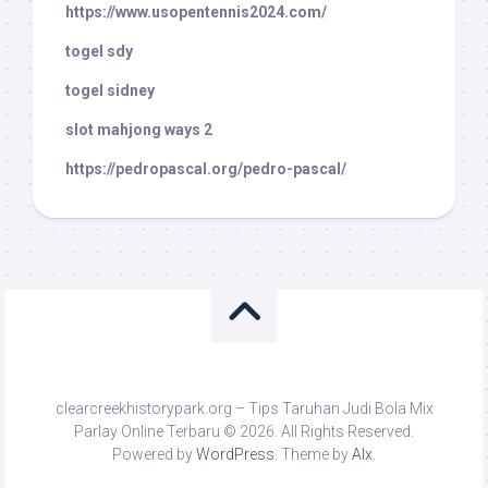
https://www.usopentennis2024.com/
togel sdy
togel sidney
slot mahjong ways 2
https://pedropascal.org/pedro-pascal/
clearcreekhistorypark.org – Tips Taruhan Judi Bola Mix
Parlay Online Terbaru © 2026. All Rights Reserved.
Powered by
WordPress
. Theme by
Alx
.