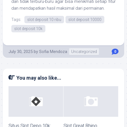
dan tidak terburu-buru agar bisa menikmati setiap fitur
dan mendapatkan hasil maksimal dari permainan.
Tags:
slot deposit 10 ribu
slot deposit 10000
slot deposit 10k
July 30, 2025
by
Sofia Mendoza
Uncategorized
0
You may also like...
Situs Slot Depo 10k:
Slot Great Rhino