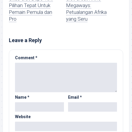
Pilihan Tepat Untuk
Megaways:
Pemain Pemula dan
Petualangan Afrika
Pro
yang Seru
Leave a Reply
Comment
*
Name
*
Email
*
Website