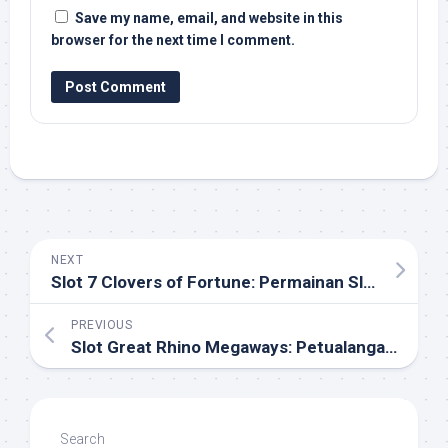
Save my name, email, and website in this
browser for the next time I comment.
NEXT
Slot 7 Clovers of Fortune: Permainan Slot dengan Keberuntungan Tujuh Daun Semanggi
PREVIOUS
Slot Great Rhino Megaways: Petualangan Seru di Sabana Afrika
Search