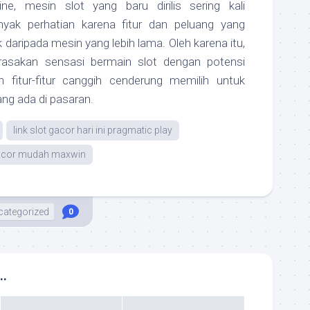
ne, mesin slot yang baru dirilis sering kali
yak perhatian karena fitur dan peluang yang
 daripada mesin yang lebih lama. Oleh karena itu,
rasakan sensasi bermain slot dengan potensi
 fitur-fitur canggih cenderung memilih untuk
ng ada di pasaran.
link slot gacor hari ini pragmatic play
gacor mudah maxwin
categorized
0
..