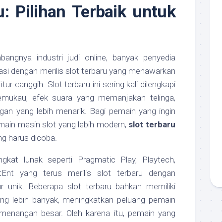
u: Pilihan Terbaik untuk
bangnya industri judi online, banyak penyedia
asi dengan merilis slot terbaru yang menawarkan
tur canggih. Slot terbaru ini sering kali dilengkapi
emukau, efek suara yang memanjakan telinga,
an yang lebih menarik. Bagi pemain yang ingin
ain mesin slot yang lebih modern,
slot terbaru
ang harus dicoba.
gkat lunak seperti Pragmatic Play, Playtech,
Ent yang terus merilis slot terbaru dengan
r unik. Beberapa slot terbaru bahkan memiliki
ang lebih banyak, meningkatkan peluang pemain
enangan besar. Oleh karena itu, pemain yang