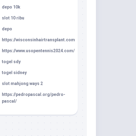
depo 10k
slot 10 ribu
depo
https://wisconsinhairtransplant.com
https://www.usopentennis2024.com/
togel sdy
togel sidney
slot mahjong ways 2
https://pedropascal.org/pedro-
pascal/