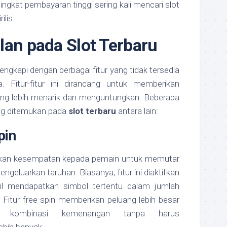
ngkat pembayaran tinggi sering kali mencari slot
ilis.
lan pada Slot Terbaru
lengkapi dengan berbagai fitur yang tidak tersedia
 Fitur-fitur ini dirancang untuk memberikan
ng lebih menarik dan menguntungkan. Beberapa
ing ditemukan pada
slot terbaru
antara lain:
pin
rikan kesempatan kepada pemain untuk memutar
geluarkan taruhan. Biasanya, fitur ini diaktifkan
il mendapatkan simbol tertentu dalam jumlah
 Fitur free spin memberikan peluang lebih besar
n kombinasi kemenangan tanpa harus