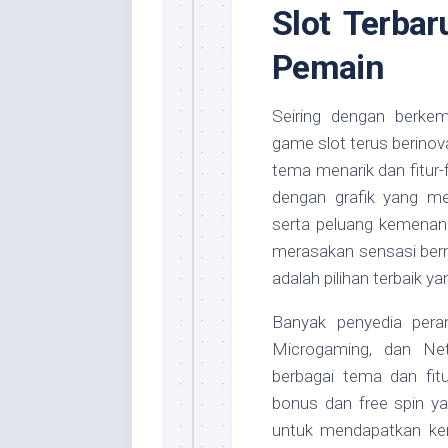
Slot Terbar
Pemain
Seiring dengan berkem
game slot terus berinov
tema menarik dan fitur-fi
dengan grafik yang m
serta peluang kemenang
merasakan sensasi berm
adalah pilihan terbaik y
Banyak penyedia peran
Microgaming, dan Net
berbagai tema dan fitu
bonus dan free spin y
untuk mendapatkan kem