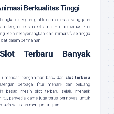
Animasi Berkualitas Tinggi
dilengkapi dengan grafik dan animasi yang jauh
gkan dengan mesin slot lama. Hal ini memberikan
ng lebih menyenangkan dan immersif, sehingga
libat dalam permainan.
Slot Terbaru Banyak
lalu mencari pengalaman baru, dan
slot terbaru
Dengan berbagai fitur menarik dan peluang
h besar, mesin slot terbaru selalu menarik
n itu, penyedia game juga terus berinovasi untuk
makin seru dan menguntungkan.