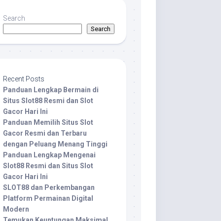
Search
Search
Recent Posts
Panduan Lengkap Bermain di
Situs Slot88 Resmi dan Slot
Gacor Hari Ini
Panduan Memilih Situs Slot
Gacor Resmi dan Terbaru
dengan Peluang Menang Tinggi
Panduan Lengkap Mengenai
Slot88 Resmi dan Situs Slot
Gacor Hari Ini
SLOT88 dan Perkembangan
Platform Permainan Digital
Modern
Temukan Keuntungan Maksimal