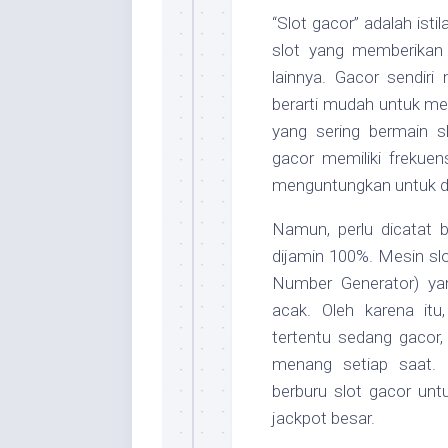
“Slot gacor” adalah is
slot yang memberikan 
lainnya. Gacor sendir
berarti mudah untuk m
yang sering bermain 
gacor memiliki frekuen
menguntungkan untuk d
Namun, perlu dicatat 
dijamin 100%. Mesin s
Number Generator) ya
acak. Oleh karena it
tertentu sedang gacor, 
menang setiap saat. 
berburu slot gacor un
jackpot besar.