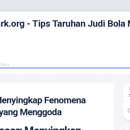
rk.org - Tips Taruhan Judi Bola 
rbaru
 Menyingkap Fenomena
u yang Menggoda