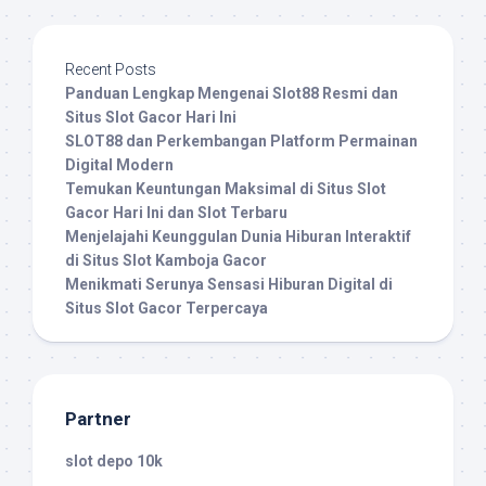
Recent Posts
Panduan Lengkap Mengenai Slot88 Resmi dan
Situs Slot Gacor Hari Ini
SLOT88 dan Perkembangan Platform Permainan
Digital Modern
Temukan Keuntungan Maksimal di Situs Slot
Gacor Hari Ini dan Slot Terbaru
Menjelajahi Keunggulan Dunia Hiburan Interaktif
di Situs Slot Kamboja Gacor
Menikmati Serunya Sensasi Hiburan Digital di
Situs Slot Gacor Terpercaya
Partner
slot depo 10k