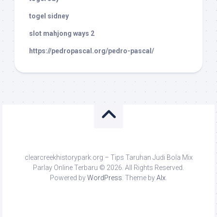
togel sidney
slot mahjong ways 2
https://pedropascal.org/pedro-pascal/
clearcreekhistorypark.org – Tips Taruhan Judi Bola Mix
Parlay Online Terbaru © 2026. All Rights Reserved.
Powered by
WordPress
. Theme by
Alx
.