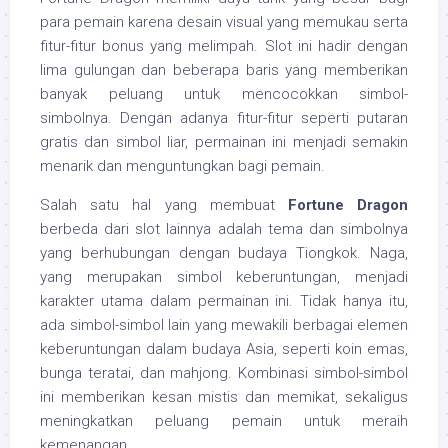
para pemain karena desain visual yang memukau serta
fitur-fitur bonus yang melimpah. Slot ini hadir dengan
lima gulungan dan beberapa baris yang memberikan
banyak peluang untuk mencocokkan simbol-
simbolnya. Dengan adanya fitur-fitur seperti putaran
gratis dan simbol liar, permainan ini menjadi semakin
menarik dan menguntungkan bagi pemain.
Salah satu hal yang membuat
Fortune Dragon
berbeda dari slot lainnya adalah tema dan simbolnya
yang berhubungan dengan budaya Tiongkok. Naga,
yang merupakan simbol keberuntungan, menjadi
karakter utama dalam permainan ini. Tidak hanya itu,
ada simbol-simbol lain yang mewakili berbagai elemen
keberuntungan dalam budaya Asia, seperti koin emas,
bunga teratai, dan mahjong. Kombinasi simbol-simbol
ini memberikan kesan mistis dan memikat, sekaligus
meningkatkan peluang pemain untuk meraih
kemenangan.