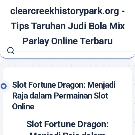
Skip
clearcreekhistorypark.org -
to
content
Tips Taruhan Judi Bola Mix
Parlay Online Terbaru
Slot Fortune Dragon: Menjadi
Raja dalam Permainan Slot
Online
Slot Fortune Dragon: