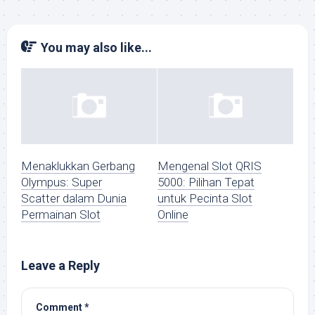
You may also like...
Menaklukkan Gerbang
Mengenal Slot QRIS
Olympus: Super
5000: Pilihan Tepat
Scatter dalam Dunia
untuk Pecinta Slot
Permainan Slot
Online
Leave a Reply
Comment
*