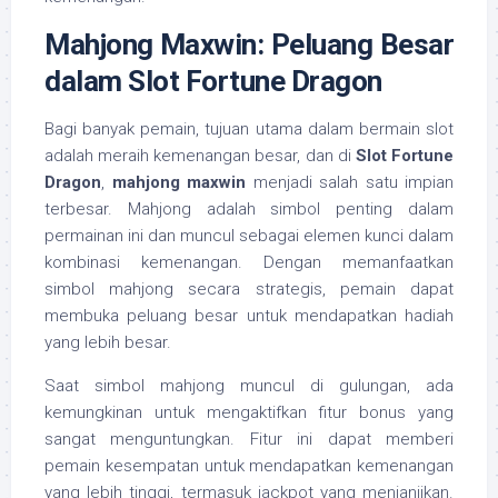
Mahjong Maxwin: Peluang Besar
dalam Slot Fortune Dragon
Bagi banyak pemain, tujuan utama dalam bermain slot
adalah meraih kemenangan besar, dan di
Slot Fortune
Dragon
,
mahjong maxwin
menjadi salah satu impian
terbesar. Mahjong adalah simbol penting dalam
permainan ini dan muncul sebagai elemen kunci dalam
kombinasi kemenangan. Dengan memanfaatkan
simbol mahjong secara strategis, pemain dapat
membuka peluang besar untuk mendapatkan hadiah
yang lebih besar.
Saat simbol mahjong muncul di gulungan, ada
kemungkinan untuk mengaktifkan fitur bonus yang
sangat menguntungkan. Fitur ini dapat memberi
pemain kesempatan untuk mendapatkan kemenangan
yang lebih tinggi, termasuk jackpot yang menjanjikan.