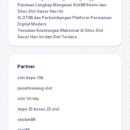
Panduan Lengkap Mengenai Slot88 Resmi dan
Situs Slot Gacor Hari Ini
SLOT88 dan Perkembangan Platform Permainan
Digital Modern
Temukan Keuntungan Maksimal di Situs Slot
Gacor Hari Ini dan Slot Terbaru
Partner
slot depo 10k
pusatmenang slot
slot 10 ribu
depo 25 bonus 25 slot
sbobet88