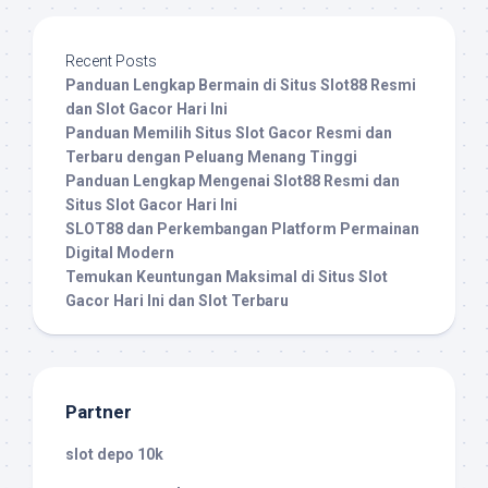
Recent Posts
Panduan Lengkap Bermain di Situs Slot88 Resmi
dan Slot Gacor Hari Ini
Panduan Memilih Situs Slot Gacor Resmi dan
Terbaru dengan Peluang Menang Tinggi
Panduan Lengkap Mengenai Slot88 Resmi dan
Situs Slot Gacor Hari Ini
SLOT88 dan Perkembangan Platform Permainan
Digital Modern
Temukan Keuntungan Maksimal di Situs Slot
Gacor Hari Ini dan Slot Terbaru
Partner
slot depo 10k