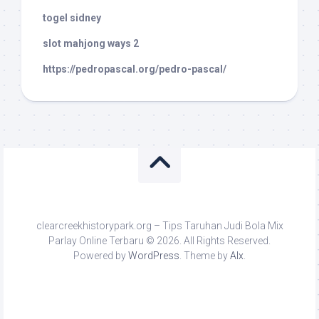
togel sidney
slot mahjong ways 2
https://pedropascal.org/pedro-pascal/
clearcreekhistorypark.org – Tips Taruhan Judi Bola Mix
Parlay Online Terbaru © 2026. All Rights Reserved.
Powered by
WordPress
. Theme by
Alx
.