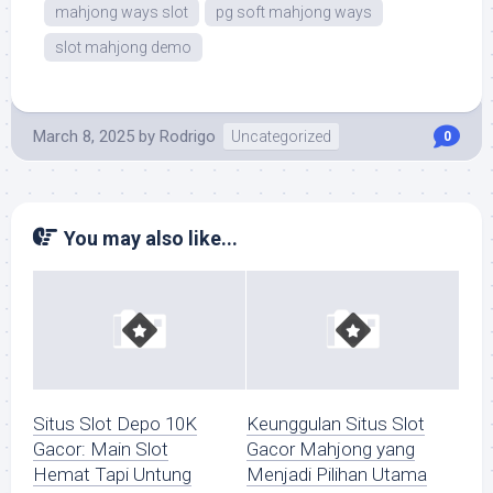
mahjong ways slot
pg soft mahjong ways
slot mahjong demo
March 8, 2025
by
Rodrigo
Uncategorized
0
You may also like...
Situs Slot Depo 10K
Keunggulan Situs Slot
Gacor: Main Slot
Gacor Mahjong yang
Hemat Tapi Untung
Menjadi Pilihan Utama