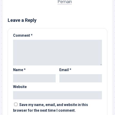
Pemain
Leave a Reply
Comment
*
Name
*
Email
*
Website
Save my name, email, and website in this
browser for the next time I comment.