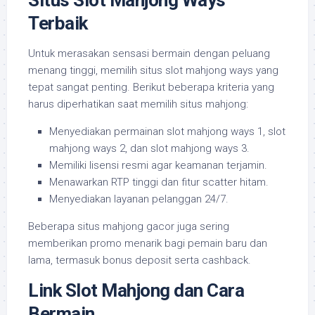
Situs Slot Mahjong Ways
Terbaik
Untuk merasakan sensasi bermain dengan peluang
menang tinggi, memilih situs slot mahjong ways yang
tepat sangat penting. Berikut beberapa kriteria yang
harus diperhatikan saat memilih situs mahjong:
Menyediakan permainan slot mahjong ways 1, slot
mahjong ways 2, dan slot mahjong ways 3.
Memiliki lisensi resmi agar keamanan terjamin.
Menawarkan RTP tinggi dan fitur scatter hitam.
Menyediakan layanan pelanggan 24/7.
Beberapa situs mahjong gacor juga sering
memberikan promo menarik bagi pemain baru dan
lama, termasuk bonus deposit serta cashback.
Link Slot Mahjong dan Cara
Bermain