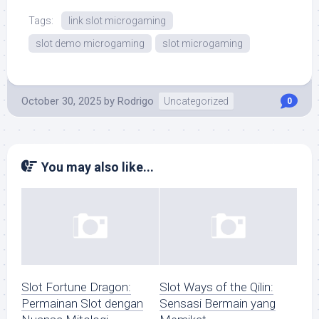
Tags:
link slot microgaming
slot demo microgaming
slot microgaming
October 30, 2025
by
Rodrigo
Uncategorized
0
You may also like...
Slot Fortune Dragon:
Slot Ways of the Qilin:
Permainan Slot dengan
Sensasi Bermain yang