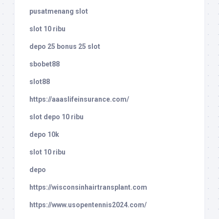
pusatmenang slot
slot 10 ribu
depo 25 bonus 25 slot
sbobet88
slot88
https://aaaslifeinsurance.com/
slot depo 10 ribu
depo 10k
slot 10 ribu
depo
https://wisconsinhairtransplant.com
https://www.usopentennis2024.com/