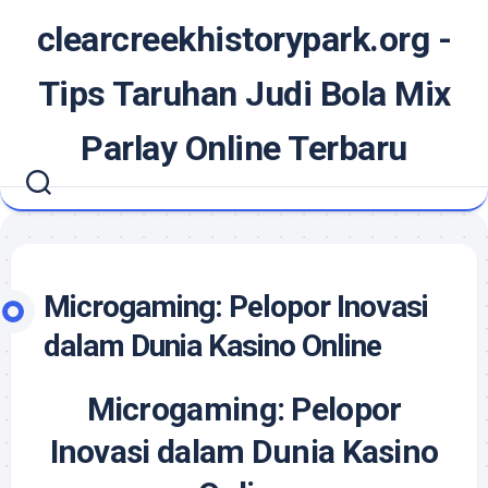
Skip
clearcreekhistorypark.org -
to
content
Tips Taruhan Judi Bola Mix
Parlay Online Terbaru
Microgaming: Pelopor Inovasi
dalam Dunia Kasino Online
Microgaming: Pelopor
Inovasi dalam Dunia Kasino