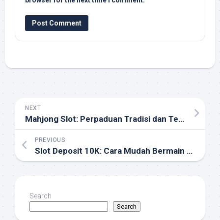
browser for the next time I comment.
NEXT
Mahjong Slot: Perpaduan Tradisi dan Teknologi dalam Dunia Permainan Online
PREVIOUS
Slot Deposit 10K: Cara Mudah Bermain Slot Online dengan Modal Kecil
Search
Search