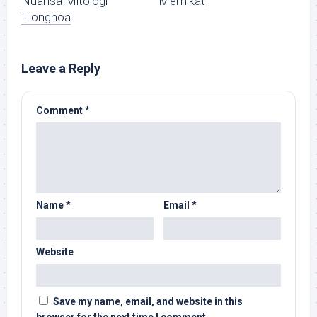
Nuansa Mitologi
Memikat
Tionghoa
Leave a Reply
Comment
*
Name
*
Email
*
Website
Save my name, email, and website in this