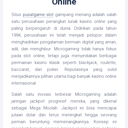
Online
Situs
pusatgame slot
gampang menang adalah salah
satu perusahaan perangkat lunak kasino online yang
paling berpengaruh di dunia. Didirikan pada tahun
1994, perusahaan ini telah menjadi pelopor dalam
menghadirkan pengalaman bermain digital yang aman,
adil, dan menghibur. Microgaming tidak hanya fokus
pada slot online, tetapi juga menyediakan berbagai
permainan kasino klasik seperti blackjack, roulette,
baccarat, dan poker. Reputasinya yang solid
menjadikannya pilihan utama bagi banyak kasino online
internasional.
Salah satu inovasi terbesar Microgaming adalah
jaringan jackpot progresif mereka, yang dikenal
sebagai Mega Moolah. Jackpot ini bisa mencapai
jutaan dolar dan terus meningkat hingga seorang
pemain beruntung memenangkannya. Konsep ini