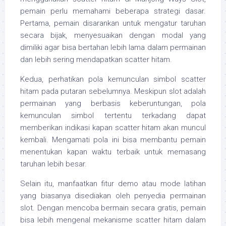
pemain perlu memahami beberapa strategi dasar.
Pertama, pemain disarankan untuk mengatur taruhan
secara bijak, menyesuaikan dengan modal yang
dimiliki agar bisa bertahan lebih lama dalam permainan
dan lebih sering mendapatkan scatter hitam.
Kedua, perhatikan pola kemunculan simbol scatter
hitam pada putaran sebelumnya. Meskipun slot adalah
permainan yang berbasis keberuntungan, pola
kemunculan simbol tertentu terkadang dapat
memberikan indikasi kapan scatter hitam akan muncul
kembali. Mengamati pola ini bisa membantu pemain
menentukan kapan waktu terbaik untuk memasang
taruhan lebih besar.
Selain itu, manfaatkan fitur demo atau mode latihan
yang biasanya disediakan oleh penyedia permainan
slot. Dengan mencoba bermain secara gratis, pemain
bisa lebih mengenal mekanisme scatter hitam dalam