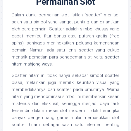
Permainan Slot
Dalam dunia permainan slot, istilah “scatter” menjadi
salah satu simbol yang sangat penting dan dinantikan
oleh para pemain. Scatter adalah simbol khusus yang
dapat memicu fitur bonus atau putaran gratis (free
spins), sehingga meningkatkan peluang kemenangan
pemain. Namun, ada satu jenis scatter yang cukup
menarik perhatian para penggemar slot, yaitu
scatter
hitam mahjong ways
.
Scatter hitam ini tidak hanya sekadar simbol scatter
biasa, melainkan juga memiliki keunikan visual yang
membedakannya dari scatter pada umumnya. Warna
hitam yang mendominasi simbol ini memberikan kesan
misterius dan eksklusif, sehingga menjadi daya tarik
tersendiri dalam mesin slot modern. Tidak heran jika
banyak pengembang game mulai memasukkan slot
scatter hitam sebagai salah satu elemen penting