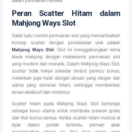
dalam permainan mereka.
Peran Scatter Hitam dalam
Mahjong Ways Slot
Salah satu contoh permainan slot yang memanfaatkan
konsep scatter dengan pendekatan unik adalah
Mahjong Ways Slot
. Slot ini menggabungkan tema
klasik mahjong dengan mekanisme permainan slot
yang modern dan menarik. Dalam Mahjong Ways Slot,
scatter tidak hanya sekadar simbol pemicu bonus,
melainkan juga hadir dengan desain yang elegan dan
warna yang dominan hitam, sehingga memberikan
kesan eksklusif dan misterius.
Scatter hitam pada Mahjong Ways Slot berfungsi
sebagai kunci utama untuk membuka putaran gratis
dan fitur bonus lainnya. Ketika scatter hitam muncul di
layar dalam jumlah tertentu, pemain akan