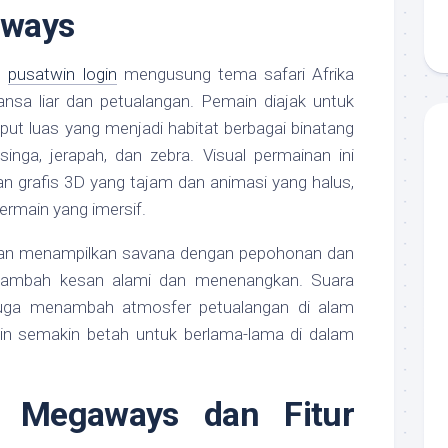
aways
s
pusatwin login
mengusung tema safari Afrika
nsa liar dan petualangan. Pemain diajak untuk
put luas yang menjadi habitat berbagai binatang
singa, jerapah, dan zebra. Visual permainan ini
 grafis 3D yang tajam dan animasi yang halus,
rmain yang imersif.
nan menampilkan savana dengan pepohonan dan
enambah kesan alami dan menenangkan. Suara
 juga menambah atmosfer petualangan di alam
n semakin betah untuk berlama-lama di dalam
 Megaways dan Fitur