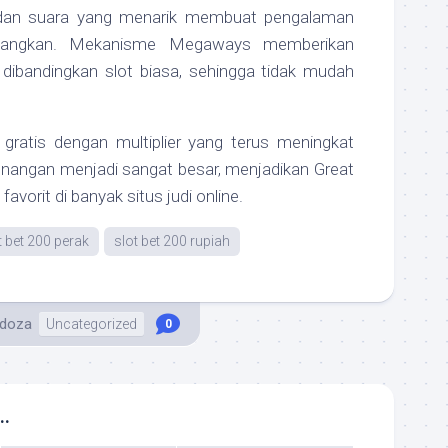
 dan suara yang menarik membuat pengalaman
enangkan. Mekanisme Megaways memberikan
dibandingkan slot biasa, sehingga tidak mudah
an gratis dengan multiplier yang terus meningkat
angan menjadi sangat besar, menjadikan Great
avorit di banyak situs judi online.
t bet 200 perak
slot bet 200 rupiah
ndoza
Uncategorized
0
..