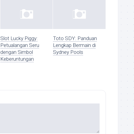
Slot Lucky Piggy:
Toto SDY: Panduan
Petualangan Seru
Lengkap Bermain di
dengan Simbol
Sydney Pools
Keberuntungan