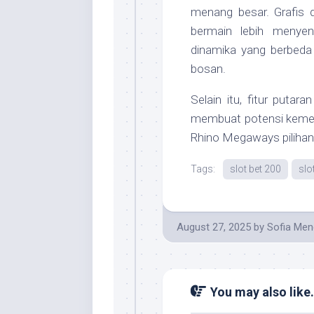
menang besar. Grafis
bermain lebih meny
dinamika yang berbeda 
bosan.
Selain itu, fitur putar
membuat potensi kemen
Rhino Megaways pilihan f
Tags:
slot bet 200
slo
August 27, 2025
by
Sofia Me
You may also like.