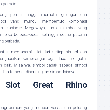
s pemain.
sang, pemain tinggal memutar gulungan dan
imbol yang muncul membentuk kombinasi
 mekanisme Megaways, jumlah simbol yang
an bisa berbeda-beda, sehingga setiap putaran
ng berbeda.
untuk memahami nilai dari setiap simbol dan
menghasilkan kemenangan agar dapat mengatur
n baik. Misalnya, simbol badak sebagai simbol
iah terbesar dibandingkan simbol lainnya.
n Slot Great Rhino
 bagi pemain yang mencari variasi dan peluang