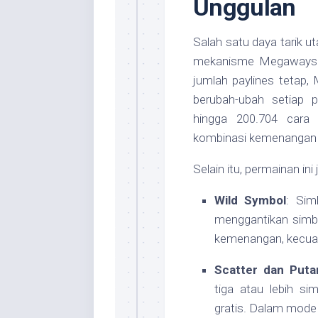
Unggulan
Salah satu daya tarik
mekanisme Megaways. B
jumlah paylines teta
berubah-ubah setiap
hingga 200.704 cara
kombinasi kemenangan 
Selain itu, permainan ini
Wild Symbol
: Sim
menggantikan simb
kemenangan, kecuali
Scatter dan Puta
tiga atau lebih si
gratis. Dalam mode