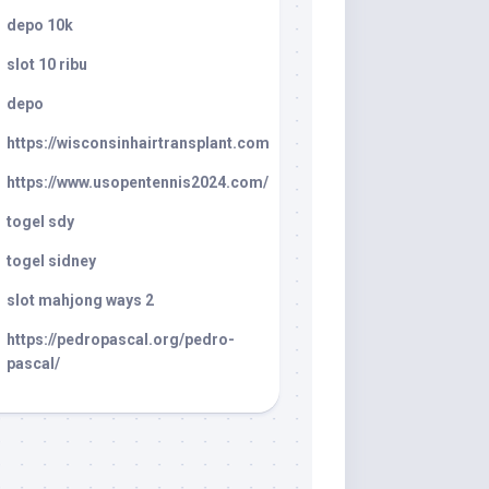
depo 10k
slot 10 ribu
depo
https://wisconsinhairtransplant.com
https://www.usopentennis2024.com/
togel sdy
togel sidney
slot mahjong ways 2
https://pedropascal.org/pedro-
pascal/