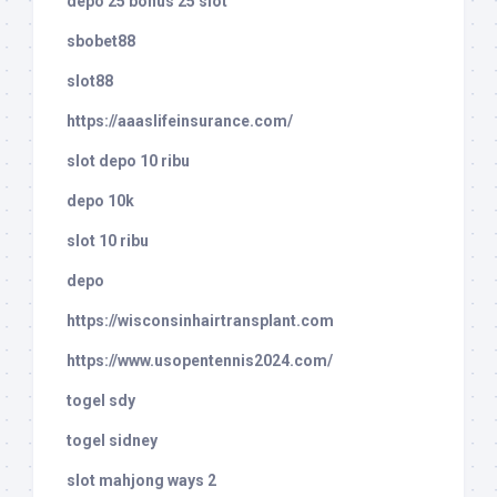
depo 25 bonus 25 slot
sbobet88
slot88
https://aaaslifeinsurance.com/
slot depo 10 ribu
depo 10k
slot 10 ribu
depo
https://wisconsinhairtransplant.com
https://www.usopentennis2024.com/
togel sdy
togel sidney
slot mahjong ways 2