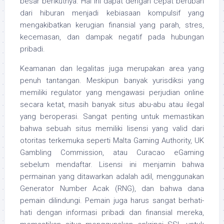
besar berikutnya. Hal ini dapat dengan cepat berubah
dari hiburan menjadi kebiasaan kompulsif yang
mengakibatkan kerugian finansial yang parah, stres,
kecemasan, dan dampak negatif pada hubungan
pribadi.
Keamanan dan legalitas juga merupakan area yang
penuh tantangan. Meskipun banyak yurisdiksi yang
memiliki regulator yang mengawasi perjudian online
secara ketat, masih banyak situs abu-abu atau ilegal
yang beroperasi. Sangat penting untuk memastikan
bahwa sebuah situs memiliki lisensi yang valid dari
otoritas terkemuka seperti Malta Gaming Authority, UK
Gambling Commission, atau Curacao eGaming
sebelum mendaftar. Lisensi ini menjamin bahwa
permainan yang ditawarkan adalah adil, menggunakan
Generator Number Acak (RNG), dan bahwa dana
pemain dilindungi. Pemain juga harus sangat berhati-
hati dengan informasi pribadi dan finansial mereka,