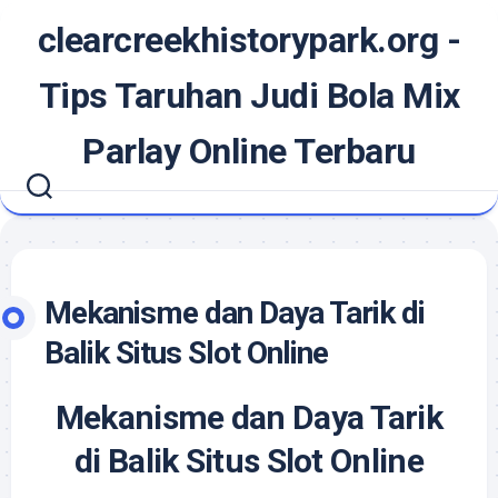
Skip
clearcreekhistorypark.org -
to
content
Tips Taruhan Judi Bola Mix
Parlay Online Terbaru
Mekanisme dan Daya Tarik di
Balik Situs Slot Online
Mekanisme dan Daya Tarik
di Balik Situs Slot Online