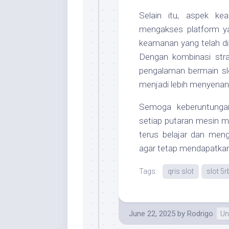
Selain itu, aspek ke
mengakses platform ya
keamanan yang telah d
Dengan kombinasi stra
pengalaman bermain sl
menjadi lebih menyena
Semoga keberuntungan
setiap putaran mesin 
terus belajar dan meng
agar tetap mendapatkan
Tags:
qris slot
slot 5r
June 22, 2025
by
Rodrigo
Un