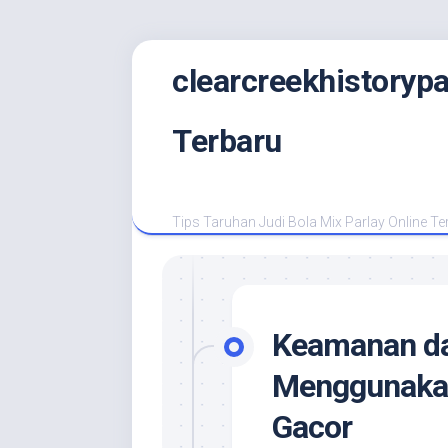
Skip
clearcreekhistorypa
to
content
Terbaru
Tips Taruhan Judi Bola Mix Parlay Online Te
Keamanan da
Menggunakan
Gacor