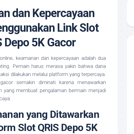
n dan Kepercayaan
nggunakan Link Slot
 Depo 5K Gacor
 online, keamanan dan kepercayaan adalah dua
nting. Pemain harus merasa yakin bahwa dana
ksi dilakukan melalui platform yang terpercaya.
acor semakin diminati karena menawarkan
nan yang membuat pengalaman bermain menjadi
caya.
manan yang Ditawarkan
form Slot QRIS Depo 5K