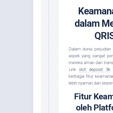
Keamana
dalam Me
QRIS
Dalam dunia perjudian
aspek yang sangat pe
mereka aman dan transa
Link
slot deposit 5k
g
berbagai fitur keama
lebih nyaman dan terper
Fitur Kea
oleh Plat