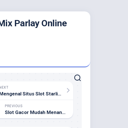
Mix Parlay Online
NEXT
Mengenal Situs Slot Starlight Princess dan Fenomena Slot Princess Gacor
PREVIOUS
Slot Gacor Mudah Menang: Rahasia di Balik Mesin Slot Populer