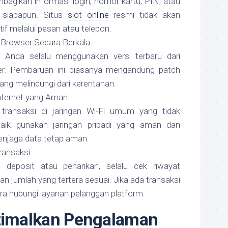
agikan informasi login, nomor kartu, PIN, atau
siapapun. Situs
slot online
resmi tidak akan
if melalui pesan atau telepon.
n Browser Secara Berkala
t Anda selalu menggunakan versi terbaru dari
ser. Pembaruan ini biasanya mengandung patch
ng melindungi dari kerentanan.
nternet yang Aman
 transaksi di jaringan Wi-Fi umum yang tidak
 baik gunakan jaringan pribadi yang aman dan
enjaga data tetap aman.
Transaksi
 deposit atau penarikan, selalu cek riwayat
an jumlah yang tertera sesuai. Jika ada transaksi
ra hubungi layanan pelanggan platform.
imalkan Pengalaman