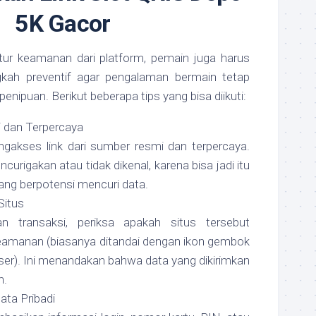
5K Gacor
tur keamanan dari platform, pemain juga harus
gkah preventif agar pengalaman bermain tetap
penipuan. Berikut beberapa tips yang bisa diikuti:
 dan Terpercaya
ngakses link dari sumber resmi dan terpercaya.
ncurigakan atau tidak dikenal, karena bisa jadi itu
yang berpotensi mencuri data.
Situs
n transaksi, periksa apakah situs tersebut
 keamanan (biasanya ditandai dengan ikon gembok
ser). Ini menandakan bahwa data yang dikirimkan
n.
ata Pribadi