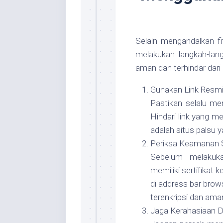
Selain mengandalkan fi
melakukan langkah-lan
aman dan terhindar dari 
Gunakan Link Resmi
Pastikan selalu me
Hindari link yang me
adalah situs palsu 
Periksa Keamanan 
Sebelum melakuka
memiliki sertifikat
di address bar brow
terenkripsi dan ama
Jaga Kerahasiaan D