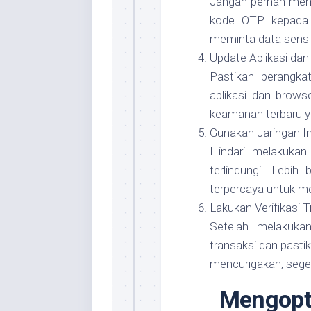
Jangan pernah memb
kode OTP kepada 
meminta data sensit
Update Aplikasi da
Pastikan perangka
aplikasi dan brow
keamanan terbaru ya
Gunakan Jaringan I
Hindari melakukan
terlindungi. Lebih
terpercaya untuk m
Lakukan Verifikasi 
Setelah melakukan
transaksi dan pastik
mencurigakan, sege
Mengopt