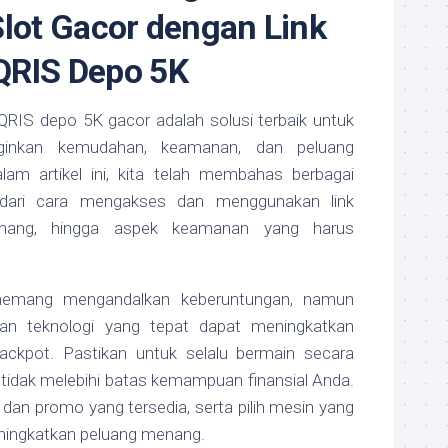
lot Gacor dengan Link
QRIS Depo 5K
QRIS depo 5K gacor adalah solusi terbaik untuk
ginkan kemudahan, keamanan, dan peluang
am artikel ini, kita telah membahas berbagai
 dari cara mengakses dan menggunakan link
menang, hingga aspek keamanan yang harus
 memang mengandalkan keberuntungan, namun
aan teknologi yang tepat dapat meningkatkan
ackpot. Pastikan untuk selalu bermain secara
tidak melebihi batas kemampuan finansial Anda.
dan promo yang tersedia, serta pilih mesin yang
ningkatkan peluang menang.