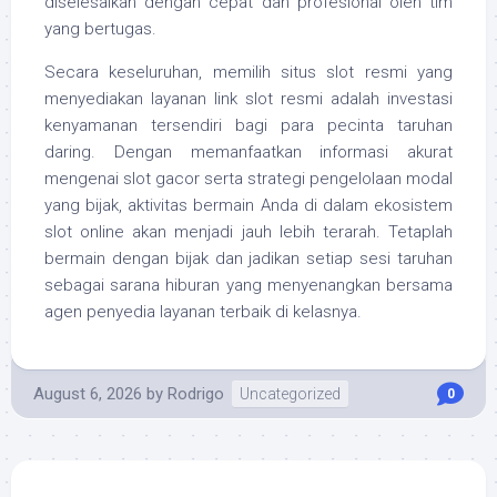
diselesaikan dengan cepat dan profesional oleh tim
yang bertugas.
Secara keseluruhan, memilih situs slot resmi yang
menyediakan layanan link slot resmi adalah investasi
kenyamanan tersendiri bagi para pecinta taruhan
daring. Dengan memanfaatkan informasi akurat
mengenai slot gacor serta strategi pengelolaan modal
yang bijak, aktivitas bermain Anda di dalam ekosistem
slot online akan menjadi jauh lebih terarah. Tetaplah
bermain dengan bijak dan jadikan setiap sesi taruhan
sebagai sarana hiburan yang menyenangkan bersama
agen penyedia layanan terbaik di kelasnya.
August 6, 2026
by
Rodrigo
Uncategorized
0