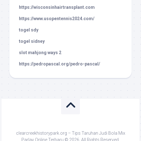
https://wisconsinhairtransplant.com
https://www.usopentennis2024.com/
togel sdy
togel sidney
slot mahjong ways 2
https://pedropascal.org/pedro-pascal/
clearcreekhistorypark.org – Tips Taruhan Judi Bola Mix
Parlay Online Terbaru © 2026. All Rights Reserved.