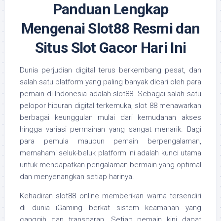
Panduan Lengkap
Mengenai Slot88 Resmi dan
Situs Slot Gacor Hari Ini
Dunia perjudian digital terus berkembang pesat, dan
salah satu platform yang paling banyak dicari oleh para
pemain di Indonesia adalah slot88. Sebagai salah satu
pelopor hiburan digital terkemuka, slot 88 menawarkan
berbagai keunggulan mulai dari kemudahan akses
hingga variasi permainan yang sangat menarik. Bagi
para pemula maupun pemain berpengalaman,
memahami seluk-beluk platform ini adalah kunci utama
untuk mendapatkan pengalaman bermain yang optimal
dan menyenangkan setiap harinya.
Kehadiran slot88 online memberikan warna tersendiri
di dunia iGaming berkat sistem keamanan yang
canggih dan transparan. Setiap pemain kini dapat