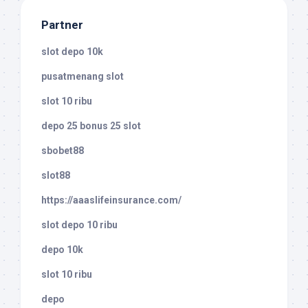
Partner
slot depo 10k
pusatmenang slot
slot 10 ribu
depo 25 bonus 25 slot
sbobet88
slot88
https://aaaslifeinsurance.com/
slot depo 10 ribu
depo 10k
slot 10 ribu
depo