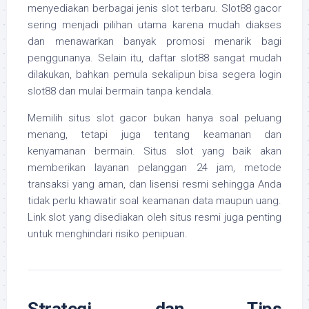
menyediakan berbagai jenis slot terbaru. Slot88 gacor
sering menjadi pilihan utama karena mudah diakses
dan menawarkan banyak promosi menarik bagi
penggunanya. Selain itu, daftar slot88 sangat mudah
dilakukan, bahkan pemula sekalipun bisa segera login
slot88 dan mulai bermain tanpa kendala.
Memilih situs slot gacor bukan hanya soal peluang
menang, tetapi juga tentang keamanan dan
kenyamanan bermain. Situs slot yang baik akan
memberikan layanan pelanggan 24 jam, metode
transaksi yang aman, dan lisensi resmi sehingga Anda
tidak perlu khawatir soal keamanan data maupun uang.
Link slot yang disediakan oleh situs resmi juga penting
untuk menghindari risiko penipuan.