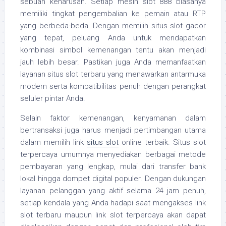
sebuah keharusan. Setiap mesin slot 888 biasanya
memiliki tingkat pengembalian ke pemain atau RTP
yang berbeda-beda. Dengan memilih situs slot gacor
yang tepat, peluang Anda untuk mendapatkan
kombinasi simbol kemenangan tentu akan menjadi
jauh lebih besar. Pastikan juga Anda memanfaatkan
layanan situs slot terbaru yang menawarkan antarmuka
modern serta kompatibilitas penuh dengan perangkat
seluler pintar Anda.
Selain faktor kemenangan, kenyamanan dalam
bertransaksi juga harus menjadi pertimbangan utama
dalam memilih link
situs slot
online terbaik. Situs slot
terpercaya umumnya menyediakan berbagai metode
pembayaran yang lengkap, mulai dari transfer bank
lokal hingga dompet digital populer. Dengan dukungan
layanan pelanggan yang aktif selama 24 jam penuh,
setiap kendala yang Anda hadapi saat mengakses link
slot terbaru maupun link slot terpercaya akan dapat