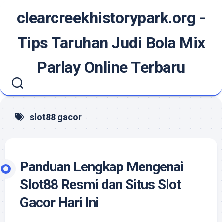
Skip
clearcreekhistorypark.org -
to
content
Tips Taruhan Judi Bola Mix
Parlay Online Terbaru
slot88 gacor
Panduan Lengkap Mengenai
Slot88 Resmi dan Situs Slot
Gacor Hari Ini