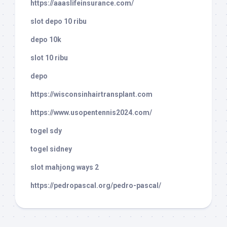
https://aaaslifeinsurance.com/
slot depo 10 ribu
depo 10k
slot 10 ribu
depo
https://wisconsinhairtransplant.com
https://www.usopentennis2024.com/
togel sdy
togel sidney
slot mahjong ways 2
https://pedropascal.org/pedro-pascal/