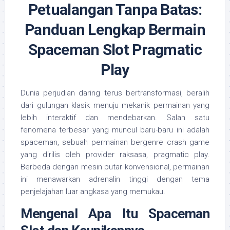
Petualangan Tanpa Batas:
Panduan Lengkap Bermain
Spaceman Slot Pragmatic
Play
Dunia perjudian daring terus bertransformasi, beralih
dari gulungan klasik menuju mekanik permainan yang
lebih interaktif dan mendebarkan. Salah satu
fenomena terbesar yang muncul baru-baru ini adalah
spaceman, sebuah permainan bergenre
crash game
yang dirilis oleh provider raksasa, pragmatic play.
Berbeda dengan mesin putar konvensional, permainan
ini menawarkan adrenalin tinggi dengan tema
penjelajahan luar angkasa yang memukau.
Mengenal Apa Itu Spaceman