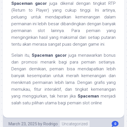
Spaceman gacor
juga dikenal dengan tingkat RTP
(Return to Player) yang cukup tinggi. Ini artinya,
peluang untuk mendapatkan kemenangan dalam
permainan ini lebih besar dibandingkan dengan banyak
permainan slot lainnya. Para pemain yang
menginginkan hasil yang maksimal dari setiap putaran
tentu akan merasa sangat puas dengan game ini.
Selain itu,
Spaceman gacor
juga menawarkan bonus
dan promosi menarik bagi para pemain setianya.
Dengan demikian, pemain bisa mendapatkan lebih
banyak kesempatan untuk meraih kemenangan dan
menikmati permainan lebih lama. Dengan grafis yang
memukau, fitur interaktif, dan tingkat kemenangan
yang menggiurkan, tak heran jika
Spaceman
menjadi
salah satu pilihan utama bagi pemain slot online
March 23, 2025
by
Rodrigo
Uncategorized
0