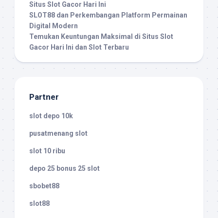
Situs Slot Gacor Hari Ini
SLOT88 dan Perkembangan Platform Permainan
Digital Modern
Temukan Keuntungan Maksimal di Situs Slot
Gacor Hari Ini dan Slot Terbaru
Partner
slot depo 10k
pusatmenang slot
slot 10 ribu
depo 25 bonus 25 slot
sbobet88
slot88