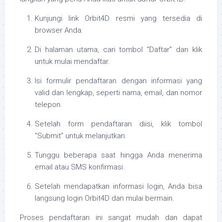
Kunjungi link Orbit4D resmi yang tersedia di
browser Anda.
Di halaman utama, cari tombol “Daftar” dan klik
untuk mulai mendaftar.
Isi formulir pendaftaran dengan informasi yang
valid dan lengkap, seperti nama, email, dan nomor
telepon.
Setelah form pendaftaran diisi, klik tombol
“Submit” untuk melanjutkan.
Tunggu beberapa saat hingga Anda menerima
email atau SMS konfirmasi.
Setelah mendapatkan informasi login, Anda bisa
langsung login Orbit4D dan mulai bermain.
Proses pendaftaran ini sangat mudah dan dapat