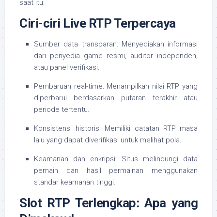
saat itu.
Ciri-ciri Live RTP Terpercaya
Sumber data transparan: Menyediakan informasi
dari penyedia game resmi, auditor independen,
atau panel verifikasi.
Pembaruan real-time: Menampilkan nilai RTP yang
diperbarui berdasarkan putaran terakhir atau
periode tertentu.
Konsistensi historis: Memiliki catatan RTP masa
lalu yang dapat diverifikasi untuk melihat pola.
Keamanan dan enkripsi: Situs melindungi data
pemain dan hasil permainan menggunakan
standar keamanan tinggi.
Slot RTP Terlengkap: Apa yang