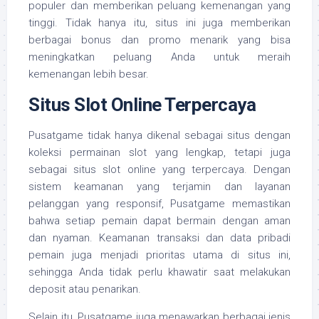
populer dan memberikan peluang kemenangan yang
tinggi. Tidak hanya itu, situs ini juga memberikan
berbagai bonus dan promo menarik yang bisa
meningkatkan peluang Anda untuk meraih
kemenangan lebih besar.
Situs Slot Online Terpercaya
Pusatgame tidak hanya dikenal sebagai situs dengan
koleksi permainan slot yang lengkap, tetapi juga
sebagai situs slot online yang terpercaya. Dengan
sistem keamanan yang terjamin dan layanan
pelanggan yang responsif, Pusatgame memastikan
bahwa setiap pemain dapat bermain dengan aman
dan nyaman. Keamanan transaksi dan data pribadi
pemain juga menjadi prioritas utama di situs ini,
sehingga Anda tidak perlu khawatir saat melakukan
deposit atau penarikan.
Selain itu, Pusatgame juga menawarkan berbagai jenis