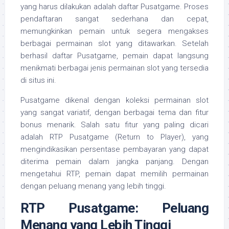
yang harus dilakukan adalah daftar Pusatgame. Proses
pendaftaran sangat sederhana dan cepat,
memungkinkan pemain untuk segera mengakses
berbagai permainan slot yang ditawarkan. Setelah
berhasil daftar Pusatgame, pemain dapat langsung
menikmati berbagai jenis permainan slot yang tersedia
di situs ini.
Pusatgame dikenal dengan koleksi permainan slot
yang sangat variatif, dengan berbagai tema dan fitur
bonus menarik. Salah satu fitur yang paling dicari
adalah RTP Pusatgame (Return to Player), yang
mengindikasikan persentase pembayaran yang dapat
diterima pemain dalam jangka panjang. Dengan
mengetahui RTP, pemain dapat memilih permainan
dengan peluang menang yang lebih tinggi.
RTP Pusatgame: Peluang
Menang yang Lebih Tinggi