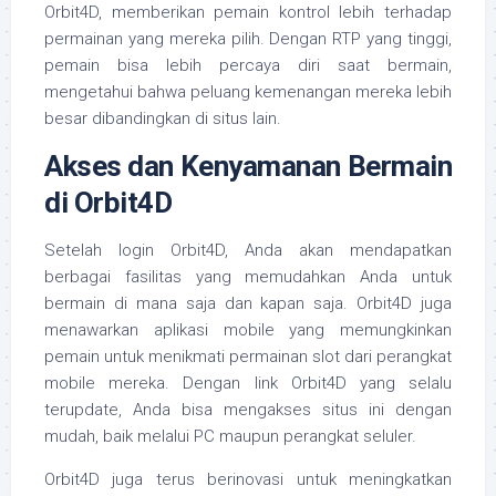
Orbit4D, memberikan pemain kontrol lebih terhadap
permainan yang mereka pilih. Dengan RTP yang tinggi,
pemain bisa lebih percaya diri saat bermain,
mengetahui bahwa peluang kemenangan mereka lebih
besar dibandingkan di situs lain.
Akses dan Kenyamanan Bermain
di Orbit4D
Setelah login Orbit4D, Anda akan mendapatkan
berbagai fasilitas yang memudahkan Anda untuk
bermain di mana saja dan kapan saja. Orbit4D juga
menawarkan aplikasi mobile yang memungkinkan
pemain untuk menikmati permainan slot dari perangkat
mobile mereka. Dengan link Orbit4D yang selalu
terupdate, Anda bisa mengakses situs ini dengan
mudah, baik melalui PC maupun perangkat seluler.
Orbit4D juga terus berinovasi untuk meningkatkan