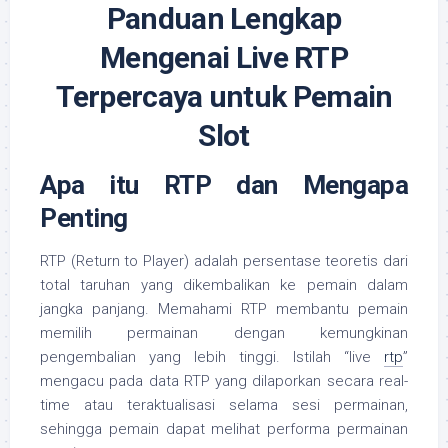
Panduan Lengkap
Mengenai Live RTP
Terpercaya untuk Pemain
Slot
Apa itu RTP dan Mengapa
Penting
RTP (Return to Player) adalah persentase teoretis dari
total taruhan yang dikembalikan ke pemain dalam
jangka panjang. Memahami RTP membantu pemain
memilih permainan dengan kemungkinan
pengembalian yang lebih tinggi. Istilah “live
rtp
”
mengacu pada data RTP yang dilaporkan secara real-
time atau teraktualisasi selama sesi permainan,
sehingga pemain dapat melihat performa permainan