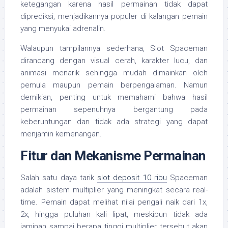
ketegangan karena hasil permainan tidak dapat
diprediksi, menjadikannya populer di kalangan pemain
yang menyukai adrenalin.
Walaupun tampilannya sederhana, Slot Spaceman
dirancang dengan visual cerah, karakter lucu, dan
animasi menarik sehingga mudah dimainkan oleh
pemula maupun pemain berpengalaman. Namun
demikian, penting untuk memahami bahwa hasil
permainan sepenuhnya bergantung pada
keberuntungan dan tidak ada strategi yang dapat
menjamin kemenangan.
Fitur dan Mekanisme Permainan
Salah satu daya tarik
slot deposit 10 ribu
Spaceman
adalah sistem multiplier yang meningkat secara real-
time. Pemain dapat melihat nilai pengali naik dari 1x,
2x, hingga puluhan kali lipat, meskipun tidak ada
jaminan sampai berapa tinggi multiplier tersebut akan