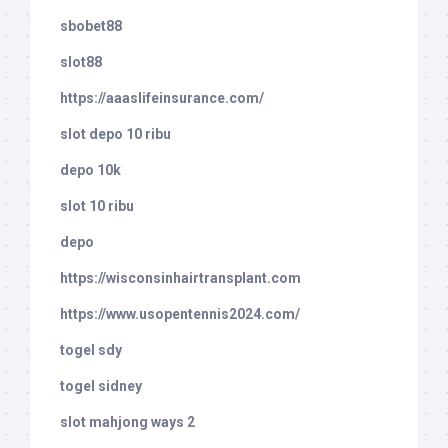
sbobet88
slot88
https://aaaslifeinsurance.com/
slot depo 10 ribu
depo 10k
slot 10 ribu
depo
https://wisconsinhairtransplant.com
https://www.usopentennis2024.com/
togel sdy
togel sidney
slot mahjong ways 2