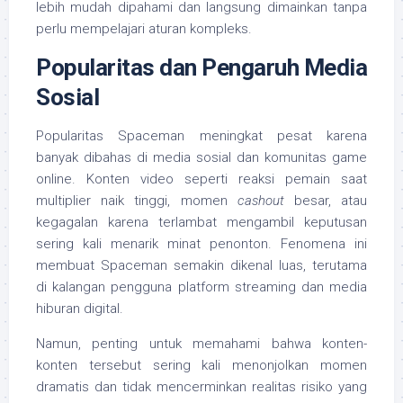
lebih mudah dipahami dan langsung dimainkan tanpa
perlu mempelajari aturan kompleks.
Popularitas dan Pengaruh Media
Sosial
Popularitas Spaceman meningkat pesat karena
banyak dibahas di media sosial dan komunitas game
online. Konten video seperti reaksi pemain saat
multiplier naik tinggi, momen
cashout
besar, atau
kegagalan karena terlambat mengambil keputusan
sering kali menarik minat penonton. Fenomena ini
membuat Spaceman semakin dikenal luas, terutama
di kalangan pengguna platform streaming dan media
hiburan digital.
Namun, penting untuk memahami bahwa konten-
konten tersebut sering kali menonjolkan momen
dramatis dan tidak mencerminkan realitas risiko yang