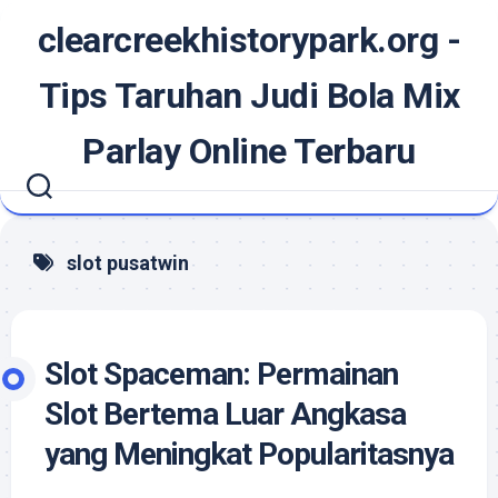
Skip
clearcreekhistorypark.org -
to
content
Tips Taruhan Judi Bola Mix
Parlay Online Terbaru
slot pusatwin
Slot Spaceman: Permainan
Slot Bertema Luar Angkasa
yang Meningkat Popularitasnya