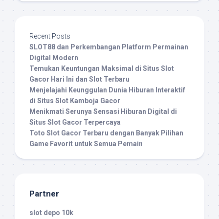
Recent Posts
SLOT88 dan Perkembangan Platform Permainan
Digital Modern
Temukan Keuntungan Maksimal di Situs Slot
Gacor Hari Ini dan Slot Terbaru
Menjelajahi Keunggulan Dunia Hiburan Interaktif
di Situs Slot Kamboja Gacor
Menikmati Serunya Sensasi Hiburan Digital di
Situs Slot Gacor Terpercaya
Toto Slot Gacor Terbaru dengan Banyak Pilihan
Game Favorit untuk Semua Pemain
Partner
slot depo 10k