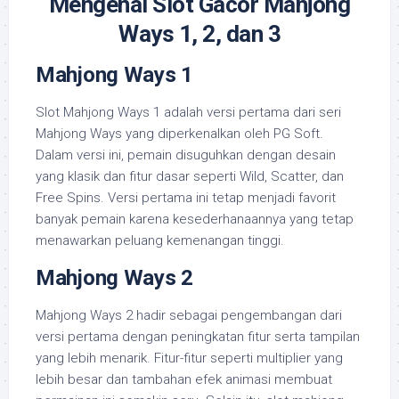
Mengenal Slot Gacor Mahjong
Ways 1, 2, dan 3
Mahjong Ways 1
Slot Mahjong Ways 1 adalah versi pertama dari seri
Mahjong Ways yang diperkenalkan oleh PG Soft.
Dalam versi ini, pemain disuguhkan dengan desain
yang klasik dan fitur dasar seperti Wild, Scatter, dan
Free Spins. Versi pertama ini tetap menjadi favorit
banyak pemain karena kesederhanaannya yang tetap
menawarkan peluang kemenangan tinggi.
Mahjong Ways 2
Mahjong Ways 2 hadir sebagai pengembangan dari
versi pertama dengan peningkatan fitur serta tampilan
yang lebih menarik. Fitur-fitur seperti multiplier yang
lebih besar dan tambahan efek animasi membuat