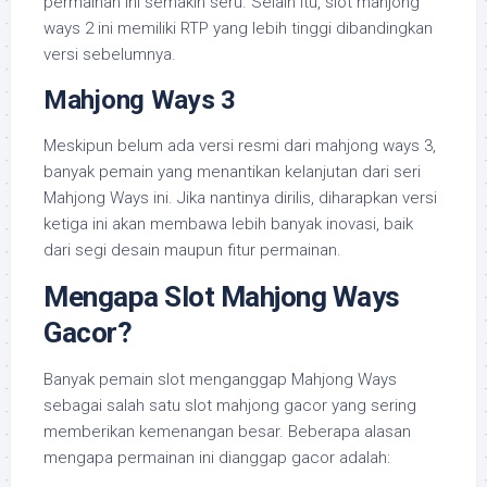
permainan ini semakin seru. Selain itu, slot mahjong
ways 2 ini memiliki RTP yang lebih tinggi dibandingkan
versi sebelumnya.
Mahjong Ways 3
Meskipun belum ada versi resmi dari mahjong ways 3,
banyak pemain yang menantikan kelanjutan dari seri
Mahjong Ways ini. Jika nantinya dirilis, diharapkan versi
ketiga ini akan membawa lebih banyak inovasi, baik
dari segi desain maupun fitur permainan.
Mengapa Slot Mahjong Ways
Gacor?
Banyak pemain slot menganggap Mahjong Ways
sebagai salah satu slot mahjong gacor yang sering
memberikan kemenangan besar. Beberapa alasan
mengapa permainan ini dianggap gacor adalah: