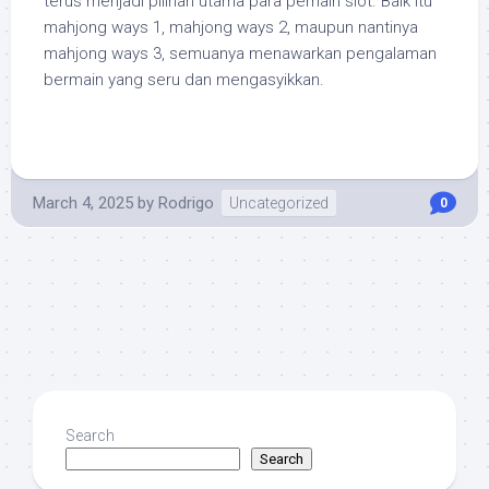
terus menjadi pilihan utama para pemain slot. Baik itu
mahjong ways 1, mahjong ways 2, maupun nantinya
mahjong ways 3, semuanya menawarkan pengalaman
bermain yang seru dan mengasyikkan.
March 4, 2025
by
Rodrigo
Uncategorized
0
Search
Search