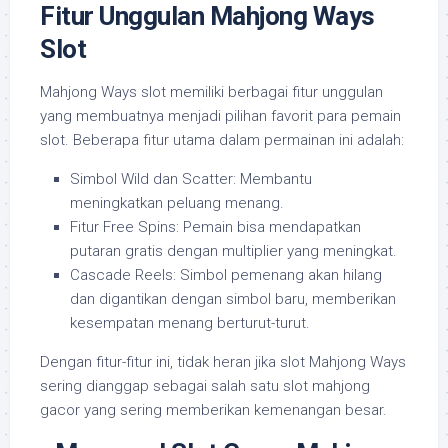
Fitur Unggulan Mahjong Ways
Slot
Mahjong Ways slot memiliki berbagai fitur unggulan
yang membuatnya menjadi pilihan favorit para pemain
slot. Beberapa fitur utama dalam permainan ini adalah:
Simbol Wild dan Scatter: Membantu
meningkatkan peluang menang.
Fitur Free Spins: Pemain bisa mendapatkan
putaran gratis dengan multiplier yang meningkat.
Cascade Reels: Simbol pemenang akan hilang
dan digantikan dengan simbol baru, memberikan
kesempatan menang berturut-turut.
Dengan fitur-fitur ini, tidak heran jika slot Mahjong Ways
sering dianggap sebagai salah satu slot mahjong
gacor yang sering memberikan kemenangan besar.