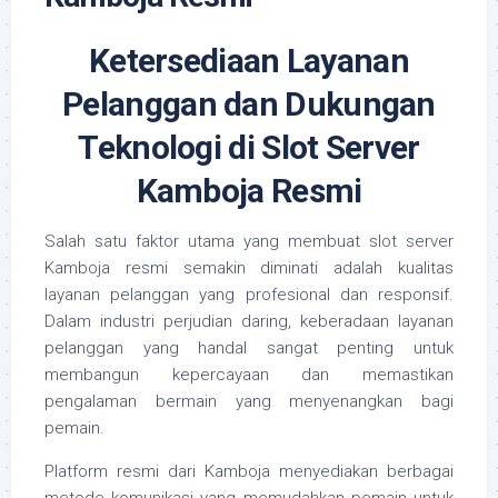
Ketersediaan Layanan
Pelanggan dan Dukungan
Teknologi di Slot Server
Kamboja Resmi
Salah satu faktor utama yang membuat slot server
Kamboja resmi semakin diminati adalah kualitas
layanan pelanggan yang profesional dan responsif.
Dalam industri perjudian daring, keberadaan layanan
pelanggan yang handal sangat penting untuk
membangun kepercayaan dan memastikan
pengalaman bermain yang menyenangkan bagi
pemain.
Platform resmi dari Kamboja menyediakan berbagai