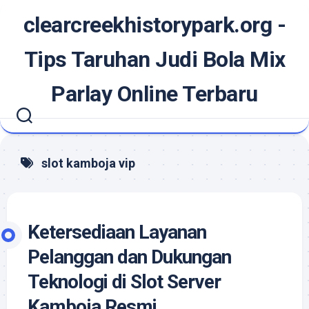
Skip
clearcreekhistorypark.org -
to
content
Tips Taruhan Judi Bola Mix
Parlay Online Terbaru
slot kamboja vip
Ketersediaan Layanan
Pelanggan dan Dukungan
Teknologi di Slot Server
Kamboja Resmi