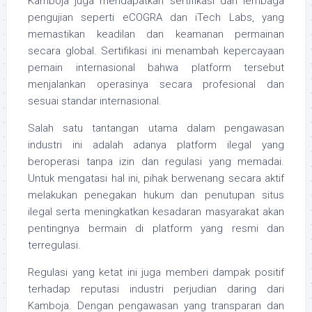
Kamboja juga mendapatkan sertifikasi dari lembaga
pengujian seperti eCOGRA dan iTech Labs, yang
memastikan keadilan dan keamanan permainan
secara global. Sertifikasi ini menambah kepercayaan
pemain internasional bahwa platform tersebut
menjalankan operasinya secara profesional dan
sesuai standar internasional.
Salah satu tantangan utama dalam pengawasan
industri ini adalah adanya platform ilegal yang
beroperasi tanpa izin dan regulasi yang memadai.
Untuk mengatasi hal ini, pihak berwenang secara aktif
melakukan penegakan hukum dan penutupan situs
ilegal serta meningkatkan kesadaran masyarakat akan
pentingnya bermain di platform yang resmi dan
terregulasi.
Regulasi yang ketat ini juga memberi dampak positif
terhadap reputasi industri perjudian daring dari
Kamboja. Dengan pengawasan yang transparan dan