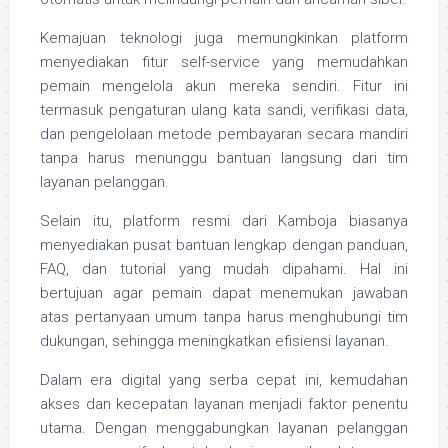
Kemajuan teknologi juga memungkinkan platform
menyediakan fitur self-service yang memudahkan
pemain mengelola akun mereka sendiri. Fitur ini
termasuk pengaturan ulang kata sandi, verifikasi data,
dan pengelolaan metode pembayaran secara mandiri
tanpa harus menunggu bantuan langsung dari tim
layanan pelanggan.
Selain itu, platform resmi dari Kamboja biasanya
menyediakan pusat bantuan lengkap dengan panduan,
FAQ, dan tutorial yang mudah dipahami. Hal ini
bertujuan agar pemain dapat menemukan jawaban
atas pertanyaan umum tanpa harus menghubungi tim
dukungan, sehingga meningkatkan efisiensi layanan.
Dalam era digital yang serba cepat ini, kemudahan
akses dan kecepatan layanan menjadi faktor penentu
utama. Dengan menggabungkan layanan pelanggan