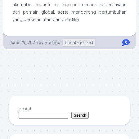
akuntabel, industri ini mampu menarik kepercayaan
dari pemain global, serta mendorong pertumbuhan
yang berkelanjutan dan beretika.
June 29, 2025
by
Rodrigo
Uncategorized
0
Search
Search