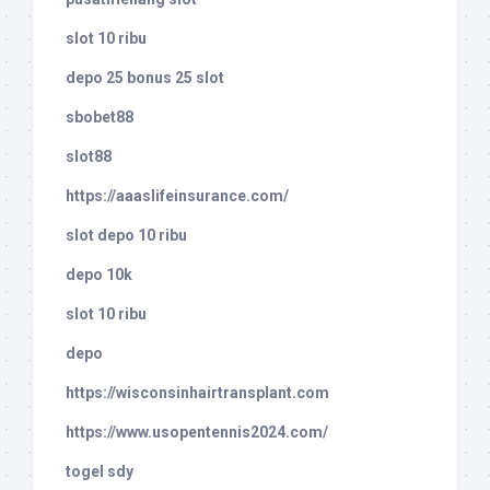
slot 10 ribu
depo 25 bonus 25 slot
sbobet88
slot88
https://aaaslifeinsurance.com/
slot depo 10 ribu
depo 10k
slot 10 ribu
depo
https://wisconsinhairtransplant.com
https://www.usopentennis2024.com/
togel sdy