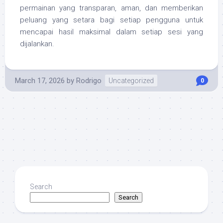
permainan yang transparan, aman, dan memberikan
peluang yang setara bagi setiap pengguna untuk
mencapai hasil maksimal dalam setiap sesi yang
dijalankan.
March 17, 2026
by
Rodrigo
Uncategorized
0
Search
Search