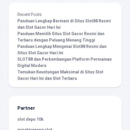
Recent Posts
Panduan Lengkap Bermain di Situs Slot88 Resmi
dan Slot Gacor Hari Ini
Panduan Memilih Situs Slot Gacor Resmi dan
Terbaru dengan Peluang Menang Tinggi
Panduan Lengkap Mengenai Slot88 Resmi dan
Situs Slot Gacor Hari Ini
SLOT88 dan Perkembangan Platform Permainan
Digital Modern
Temukan Keuntungan Maksimal di Situs Slot
Gacor Hari Ini dan Slot Terbaru
Partner
slot depo 10k
pusatmenang slot