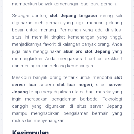
memberikan banyak kemenangan bagi para pemain.
Sebagai contoh,
slot Jepang tergacor
sering kali
digunakan oleh pemain yang ingin mencari peluang
besar untuk menang. Permainan yang ada di situs-
situs ini memiliki tingkat kemenangan yang tinggi,
menjadikannya favorit di kalangan banyak orang. Anda
juga bisa menggunakan
akun pro slot Jepang
yang
memungkinkan Anda mengakses fitur-fitur eksklusif
dan meningkatkan peluang kemenangan.
Meskipun banyak orang tertarik untuk mencoba
slot
server luar
seperti
slot luar negeri
, situs
server
Jepang
tetap menjadi pilihan utama bagi mereka yang
ingin merasakan pengalaman berbeda. Teknologi
canggih yang digunakan di situs server Jepang
mampu menghadirkan pengalaman bermain yang
mulus dan menyenangkan.
Kesimpulan