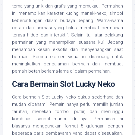
tema yang unik dan grafis yang memukau. Permainan
ini menampilkan karakter kucing maneki-neko, simbol
keberuntungan dalam budaya Jepang. Warna-warna
cerah dan animasi yang halus membuat permainan
terasa hidup dan interaktif. Selain itu, latar belakang
permainan yang menampilkan suasana kuil Jepang
menambah kesan eksotis dan menyenangkan saat
bermain. Semua elemen visual ini dirancang untuk
meningkatkan pengalaman bermain dan membuat
pemain betah berlama-lama di dalam permainan.
Cara Bermain Slot Lucky Neko
Cara bermain Slot Lucky Neko cukup sederhana dan
mudah dipahami. Pemain hanya perlu memilih jumlah
taruhan, menekan tombol putar, dan menunggu
kombinasi simbol muncul di layar. Permainan ini
biasanya menggunakan format 5 gulungan dengan
beberapa garis pembayaran yang dapat disesuaikan.