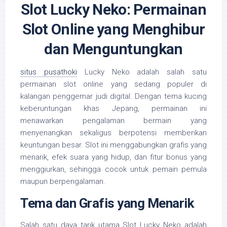
Slot Lucky Neko: Permainan
Slot Online yang Menghibur
dan Menguntungkan
situs pusathoki
Lucky Neko adalah salah satu
permainan slot online yang sedang populer di
kalangan penggemar judi digital. Dengan tema kucing
keberuntungan khas Jepang, permainan ini
menawarkan pengalaman bermain yang
menyenangkan sekaligus berpotensi memberikan
keuntungan besar. Slot ini menggabungkan grafis yang
menarik, efek suara yang hidup, dan fitur bonus yang
menggiurkan, sehingga cocok untuk pemain pemula
maupun berpengalaman.
Tema dan Grafis yang Menarik
Salah satu daya tarik utama Slot Lucky Neko adalah