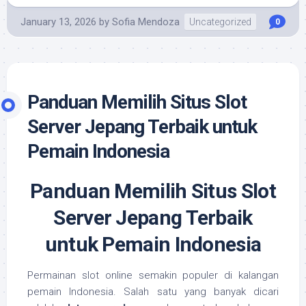
January 13, 2026
by
Sofia Mendoza
Uncategorized
0
Panduan Memilih Situs Slot
Server Jepang Terbaik untuk
Pemain Indonesia
Panduan Memilih Situs Slot
Server Jepang Terbaik
untuk Pemain Indonesia
Permainan slot online semakin populer di kalangan
pemain Indonesia. Salah satu yang banyak dicari