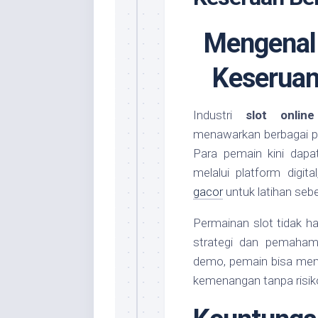
Mengenal 
Keseruan
Industri
slot online
menawarkan berbagai p
Para pemain kini dap
melalui platform digi
gacor
untuk latihan seb
Permainan slot tidak h
strategi dan pemahama
demo, pemain bisa mema
kemenangan tanpa risik