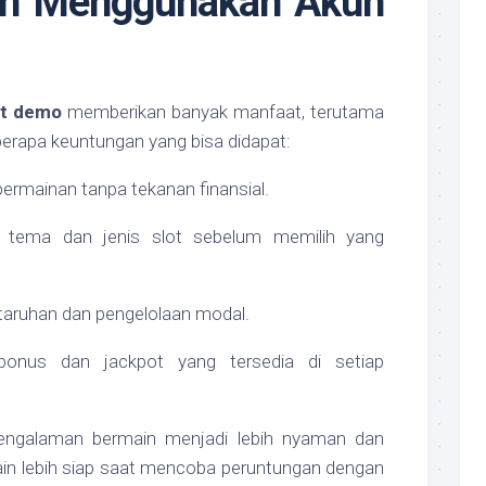
an Menggunakan Akun
ot demo
memberikan banyak manfaat, terutama
berapa keuntungan yang bisa didapat:
rmainan tanpa tekanan finansial.
 tema dan jenis slot sebelum memilih yang
taruhan dan pengelolaan modal.
 bonus dan jackpot yang tersedia di setiap
ngalaman bermain menjadi lebih nyaman dan
ain lebih siap saat mencoba peruntungan dengan