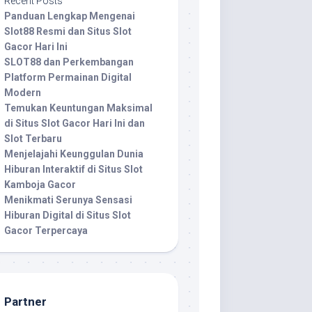
Recent Posts
Panduan Lengkap Mengenai
Slot88 Resmi dan Situs Slot
Gacor Hari Ini
SLOT88 dan Perkembangan
Platform Permainan Digital
Modern
Temukan Keuntungan Maksimal
di Situs Slot Gacor Hari Ini dan
Slot Terbaru
Menjelajahi Keunggulan Dunia
Hiburan Interaktif di Situs Slot
Kamboja Gacor
Menikmati Serunya Sensasi
Hiburan Digital di Situs Slot
Gacor Terpercaya
Partner