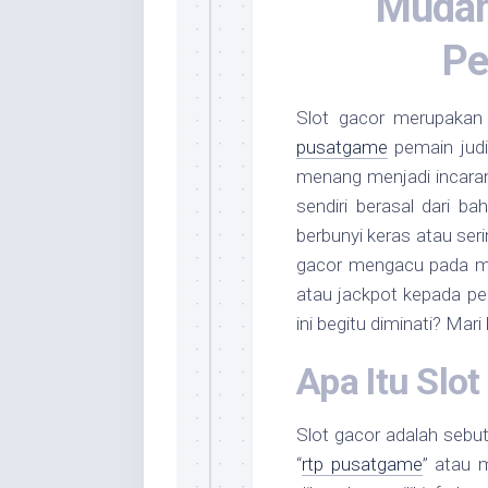
Muda
Pe
Slot
gacor
merupaka
pusatgame
pemain
jud
menang
menjadi
incar
sendiri
berasal
dari
ba
berbunyi
keras
atau
ser
gacor
mengacu
pada
m
atau
jackpot
kepada
pe
ini
begitu
diminati?
Mari
Apa
Itu
Slot
Slot
gacor
adalah
sebu
“
rtp pusatgame
”
atau