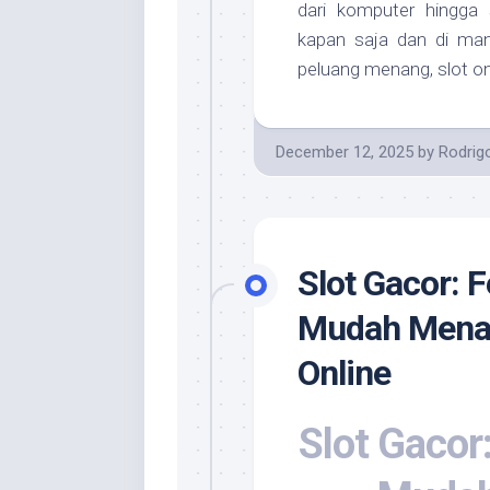
dari komputer hingga 
kapan saja dan di man
peluang menang, slot on
December 12, 2025
by
Rodrig
Slot Gacor: 
Mudah Menan
Online
Slot
Gacor