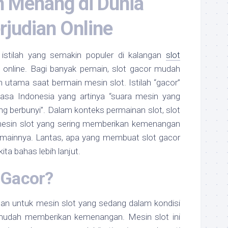
h
Menang
di
Dunia
rjudian
Online
n
istilah
yang
semakin
populer
di
kalangan
slot
i
online.
Bagi
banyak
pemain,
slot
gacor
mudah
an
utama
saat
bermain
mesin
slot.
Istilah “
gacor”
hasa
Indonesia
yang
artinya “
suara
mesin
yang
ing
berbunyi”.
Dalam
konteks
permainan
slot,
slot
esin
slot
yang
sering
memberikan
kemenangan
mainnya.
Lantas,
apa
yang
membuat
slot
gacor
kita
bahas
lebih
lanjut.
Gacor?
tan
untuk
mesin
slot
yang
sedang
dalam
kondisi
mudah
memberikan
kemenangan.
Mesin
slot
ini