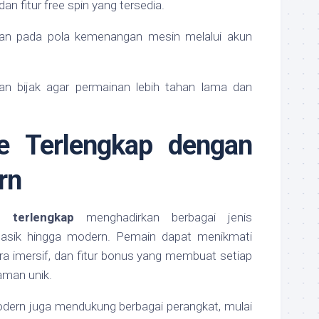
n fitur free spin yang tersedia.
an pada pola kemenangan mesin melalui akun
an bijak agar permainan lebih tahan lama dan
ne Terlengkap dengan
rn
e terlengkap
menghadirkan berbagai jenis
lasik hingga modern. Pemain dapat menikmati
ara imersif, dan fitur bonus yang membuat setiap
aman unik.
 modern juga mendukung berbagai perangkat, mulai