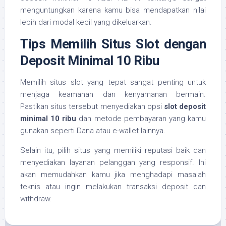
menguntungkan karena kamu bisa mendapatkan nilai
lebih dari modal kecil yang dikeluarkan.
Tips Memilih Situs Slot dengan
Deposit Minimal 10 Ribu
Memilih situs slot yang tepat sangat penting untuk
menjaga keamanan dan kenyamanan bermain.
Pastikan situs tersebut menyediakan opsi
slot deposit
minimal 10 ribu
dan metode pembayaran yang kamu
gunakan seperti Dana atau e-wallet lainnya.
Selain itu, pilih situs yang memiliki reputasi baik dan
menyediakan layanan pelanggan yang responsif. Ini
akan memudahkan kamu jika menghadapi masalah
teknis atau ingin melakukan transaksi deposit dan
withdraw.