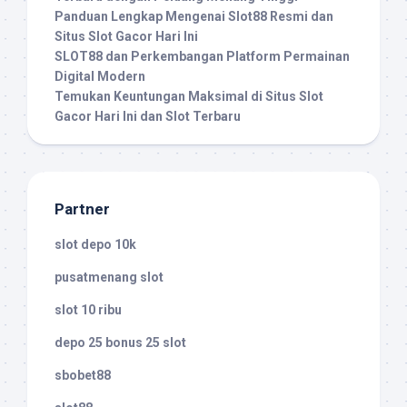
Panduan Lengkap Mengenai Slot88 Resmi dan
Situs Slot Gacor Hari Ini
SLOT88 dan Perkembangan Platform Permainan
Digital Modern
Temukan Keuntungan Maksimal di Situs Slot
Gacor Hari Ini dan Slot Terbaru
Partner
slot depo 10k
pusatmenang slot
slot 10 ribu
depo 25 bonus 25 slot
sbobet88