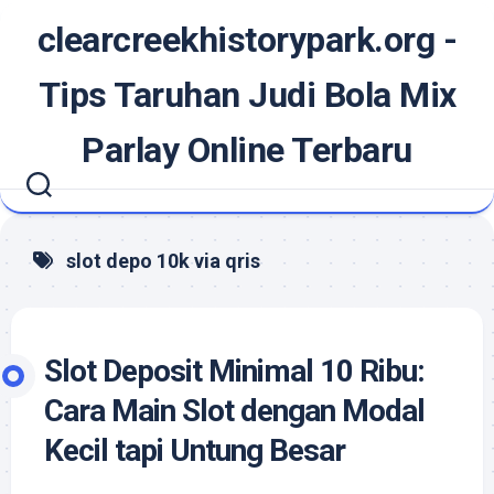
Skip
clearcreekhistorypark.org -
to
content
Tips Taruhan Judi Bola Mix
Parlay Online Terbaru
slot depo 10k via qris
Slot Deposit Minimal 10 Ribu:
Cara Main Slot dengan Modal
Kecil tapi Untung Besar