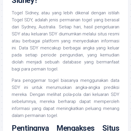
Sidney?
Togel Sidney, atau yang lebih dikenal dengan istilah
Togel SDY, adalah jenis permainan togel yang berasal
dari Sydney, Australia. Setiap hari, hasil pengeluaran
SDY atau keluaran SDY diumumkan melalui situs resmi
atau berbagai platform yang menyediakan informasi
ini. Data SDY mencakup berbagai angka yang keluar
pada setiap periode pengundian, yang kemudian
diolah menjadi sebuah database yang bermanfaat
bagi para pemain togel.
Para penggemar togel biasanya menggunakan data
SDY ini untuk merumuskan angka-angka prediksi
mereka. Dengan melihat pola-pola dari keluaran SDY
sebelumnya, mereka berharap dapat memperoleh
informasi yang dapat meningkatkan peluang menang
dalam permainan togel.
Pentingnya Mengakses Situs