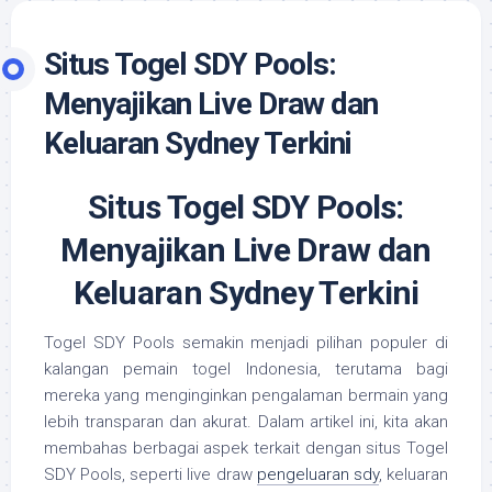
Situs Togel SDY Pools:
Menyajikan Live Draw dan
Keluaran Sydney Terkini
Situs Togel SDY Pools:
Menyajikan Live Draw dan
Keluaran Sydney Terkini
Togel SDY Pools semakin menjadi pilihan populer di
kalangan pemain togel Indonesia, terutama bagi
mereka yang menginginkan pengalaman bermain yang
lebih transparan dan akurat. Dalam artikel ini, kita akan
membahas berbagai aspek terkait dengan situs Togel
SDY Pools, seperti live draw
pengeluaran sdy
, keluaran