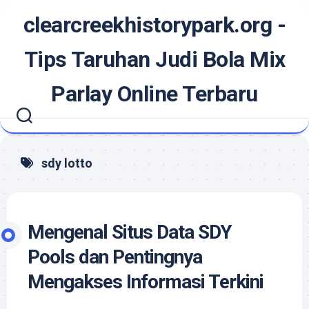
Skip
clearcreekhistorypark.org -
to
content
Tips Taruhan Judi Bola Mix
Parlay Online Terbaru
sdy lotto
Mengenal Situs Data SDY
Pools dan Pentingnya
Mengakses Informasi Terkini