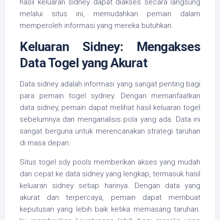
hasil keluaran sidney dapat diakses secara langsung
melalui situs ini, memudahkan pemain dalam
memperoleh informasi yang mereka butuhkan.
Keluaran Sidney: Mengakses
Data Togel yang Akurat
Data sidney adalah informasi yang sangat penting bagi
para pemain togel sydney. Dengan memanfaatkan
data sidney, pemain dapat melihat hasil keluaran togel
sebelumnya dan menganalisis pola yang ada. Data ini
sangat berguna untuk merencanakan strategi taruhan
di masa depan.
Situs togel sdy pools memberikan akses yang mudah
dan cepat ke data sidney yang lengkap, termasuk hasil
keluaran sidney setiap harinya. Dengan data yang
akurat dan terpercaya, pemain dapat membuat
keputusan yang lebih baik ketika memasang taruhan.