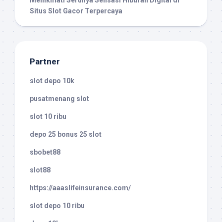
Menikmati Serunya Sensasi Hiburan Digital di
Situs Slot Gacor Terpercaya
Partner
slot depo 10k
pusatmenang slot
slot 10 ribu
depo 25 bonus 25 slot
sbobet88
slot88
https://aaaslifeinsurance.com/
slot depo 10 ribu