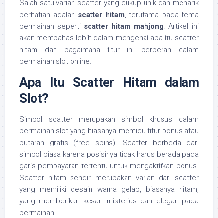
Salah satu varian scatter yang cukup unik dan menarik
perhatian adalah
scatter hitam
, terutama pada tema
permainan seperti
scatter hitam mahjong
. Artikel ini
akan membahas lebih dalam mengenai apa itu scatter
hitam dan bagaimana fitur ini berperan dalam
permainan slot online.
Apa Itu Scatter Hitam dalam
Slot?
Simbol scatter merupakan simbol khusus dalam
permainan slot yang biasanya memicu fitur bonus atau
putaran gratis (free spins). Scatter berbeda dari
simbol biasa karena posisinya tidak harus berada pada
garis pembayaran tertentu untuk mengaktifkan bonus.
Scatter hitam sendiri merupakan varian dari scatter
yang memiliki desain warna gelap, biasanya hitam,
yang memberikan kesan misterius dan elegan pada
permainan.