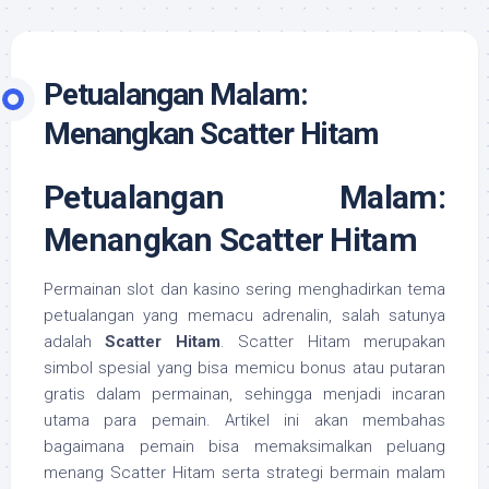
Petualangan Malam:
Menangkan Scatter Hitam
Petualangan Malam:
Menangkan Scatter Hitam
Permainan slot dan kasino sering menghadirkan tema
petualangan yang memacu adrenalin, salah satunya
adalah
Scatter Hitam
. Scatter Hitam merupakan
simbol spesial yang bisa memicu bonus atau putaran
gratis dalam permainan, sehingga menjadi incaran
utama para pemain. Artikel ini akan membahas
bagaimana pemain bisa memaksimalkan peluang
menang Scatter Hitam serta strategi bermain malam