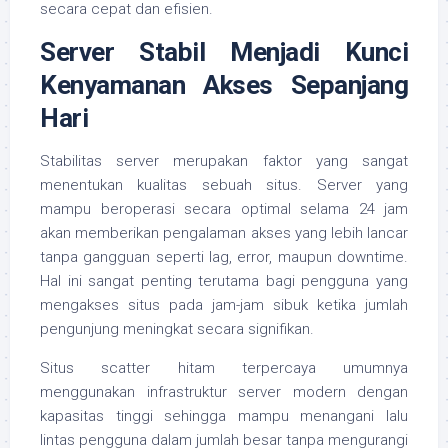
secara cepat dan efisien.
Server Stabil Menjadi Kunci
Kenyamanan Akses Sepanjang
Hari
Stabilitas server merupakan faktor yang sangat
menentukan kualitas sebuah situs. Server yang
mampu beroperasi secara optimal selama 24 jam
akan memberikan pengalaman akses yang lebih lancar
tanpa gangguan seperti lag, error, maupun downtime.
Hal ini sangat penting terutama bagi pengguna yang
mengakses situs pada jam-jam sibuk ketika jumlah
pengunjung meningkat secara signifikan.
Situs scatter hitam terpercaya umumnya
menggunakan infrastruktur server modern dengan
kapasitas tinggi sehingga mampu menangani lalu
lintas pengguna dalam jumlah besar tanpa mengurangi