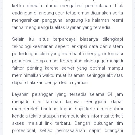
ketika domain utama mengalami pembatasan. Link
cadangan dirancang agar tetap aman digunakan serta
mengarahkan pengguna langsung ke halaman resmi
tanpa mengurangi kualitas layanan yang tersedia.
Selain itu, situs terpercaya biasanya dilengkapi
teknologi keamanan seperti enkripsi data dan sistem
perlindungan akun yang membantu menjaga informasi
pengguna tetap aman. Kecepatan akses juga menjadi
faktor penting karena server yang optimal mampu
meminimalkan waktu muat halaman sehingga aktivitas
dapat dilakukan dengan lebih nyaman.
Layanan pelanggan yang tersedia selama 24 jam
menjadi nilai tambah lainnya. Pengguna dapat
memperoleh bantuan kapan saja ketika mengalami
kendala teknis ataupun membutuhkan informasi terkait
akses melalui link terbaru. Dengan dukungan tim
profesional, setiap permasalahan dapat ditangani