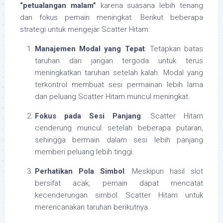
“petualangan malam”
karena suasana lebih tenang
dan fokus pemain meningkat. Berikut beberapa
strategi untuk mengejar Scatter Hitam:
Manajemen Modal yang Tepat
: Tetapkan batas
taruhan dan jangan tergoda untuk terus
meningkatkan taruhan setelah kalah. Modal yang
terkontrol membuat sesi permainan lebih lama
dan peluang Scatter Hitam muncul meningkat.
Fokus pada Sesi Panjang
: Scatter Hitam
cenderung muncul setelah beberapa putaran,
sehingga bermain dalam sesi lebih panjang
memberi peluang lebih tinggi.
Perhatikan Pola Simbol
: Meskipun hasil slot
bersifat acak, pemain dapat mencatat
kecenderungan simbol Scatter Hitam untuk
merencanakan taruhan berikutnya.