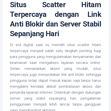
Situs Scatter Hitam
Terpercaya dengan Link
Anti Blokir dan Server Stabil
Sepanjang Hari
Di era digital saat ini, memilih situs scatter hitam
terpercaya menjadi salah satu langkah penting bagi
para pengguna yang mengutamakan kenyamanan dan
keamanan saat mengakses layanan secara online.
Selain menawarkan akses yang mudah, situs
terpercaya juga menyediakan link anti blokir sehingga
pengguna tetap dapat masuk kapan saja tanpa harus
mengalami kendala akibat pembatasan akses dari
penyedia layanan internet. Ditambah dengan dukungan
server yang stabil sepanjang hari, pengalaman
penggunaan menjadi lebih lancar tanpa gangguan
yang menghambat aktivitas.