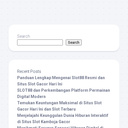
Search
Search
Recent Posts
Panduan Lengkap Mengenai Slot88 Resmi dan
Situs Slot Gacor Hari Ini
SLOT88 dan Perkembangan Platform Permainan
Digital Modern
Temukan Keuntungan Maksimal di Situs Slot
Gacor Hari Ini dan Slot Terbaru
Menjelajahi Keunggulan Dunia Hiburan Interaktif
di Situs Slot Kamboja Gacor