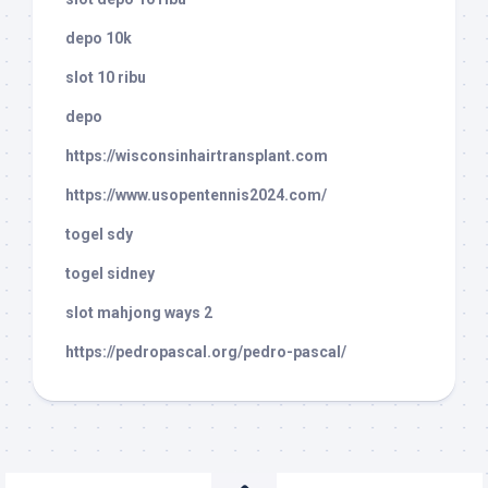
depo 10k
slot 10 ribu
depo
https://wisconsinhairtransplant.com
https://www.usopentennis2024.com/
togel sdy
togel sidney
slot mahjong ways 2
https://pedropascal.org/pedro-pascal/