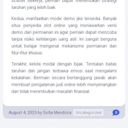
scatter bekerja, pemain dapat menentukan strategi
taruhan yang lebih baik.
Kedua, manfaatkan mode demo jika tersedia. Banyak
situs penyedia slot online yang menawarkan versi
demo dari permainan ini agar pemain dapat mencoba
tanpa risiko kehilangan uang asli. Ini sangat berguna
untuk belajar mengenal mekanisme permainan dan
fitur-fitur khusus.
Terakhir, kelola modal dengan bijak. Tentukan batas
taruhan dan jangan terbawa emosi saat mengalami
kekalahan. Bermain secara bertanggung jawab akan
membuat pengalaman judi online lebih menyenangkan
dan tidak menimbulkan masalah finansial.
August 4, 2025
by
Sofia Mendoza
Uncategorized
0