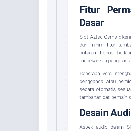
Fitur Per
Dasar
Slot Aztec Gems diken
dan minim fitur tamb
putaran bonus berlap
menekankan pengalaman
Beberapa versi mengha
pengganda atau pemicu
secara otomatis sesuai
tambahan dari pemain s
Desain Audi
Aspek audio dalam Sl