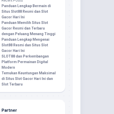
Recent Posts
Panduan Lengkap Bermain di
Situs Slot88 Resmi dan Slot
Gacor Hari Ini
Panduan Memilih Situs Slot
Gacor Resmi dan Terbaru
dengan Peluang Menang Tinggi
Panduan Lengkap Mengenai
Slot88 Resmi dan Situs Slot
Gacor Hari Ini
SLOT88 dan Perkembangan
Platform Permainan Digital
Modern
Temukan Keuntungan Maksimal
di Situs Slot Gacor Hari Ini dan
Slot Terbaru
Partner