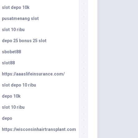
slot depo 10k
pusatmenang slot
slot 10 ribu
depo 25 bonus 25 slot
sbobet88
slot88
https://aaaslifeinsurance.com/
slot depo 10 ribu
depo 10k
slot 10 ribu
depo
https://wisconsinhairtransplant.com