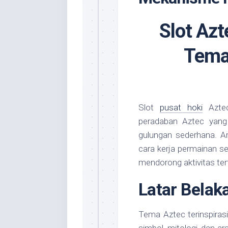
Slot Azt
Tema
Slot
pusat hoki
Aztec
peradaban Aztec yang
gulungan sederhana. Ar
cara kerja permainan se
mendorong aktivitas ter
Latar Bela
Tema Aztec terinspira