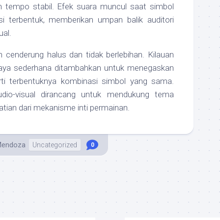
n tempo stabil. Efek suara muncul saat simbol
si terbentuk, memberikan umpan balik auditori
ual.
 cenderung halus dan tidak berlebihan. Kilauan
haya sederhana ditambahkan untuk menegaskan
ti terbentuknya kombinasi simbol yang sama.
udio-visual dirancang untuk mendukung tema
tian dari mekanisme inti permainan.
Mendoza
Uncategorized
0