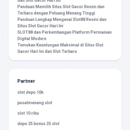
dan Slot Gacor Hari Ini
Panduan Memilih Situs Slot Gacor Resmi dan
Terbaru dengan Peluang Menang Tinggi
Panduan Lengkap Mengenai Slot88 Resmi dan
Situs Slot Gacor Hari Ini
SLOT88 dan Perkembangan Platform Permainan
Digital Modern
Temukan Keuntungan Maksimal di Situs Slot
Gacor Hari Ini dan Slot Terbaru
Partner
slot depo 10k
pusatmenang slot
slot 10 ribu
depo 25 bonus 25 slot