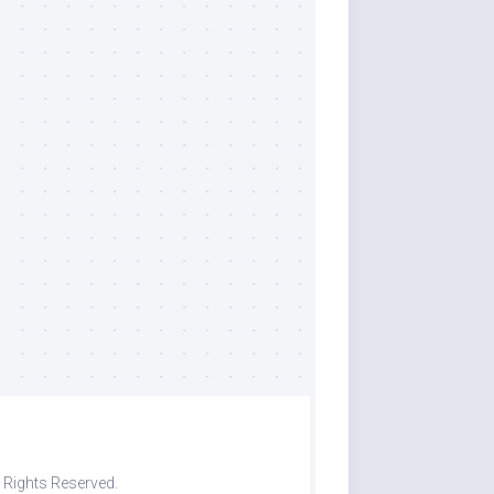
 Rights Reserved.