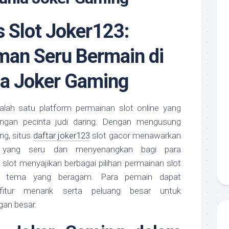
s Slot Joker123:
man Seru Bermain di
a Joker Gaming
lah satu platform permainan slot online yang
angan pecinta judi daring. Dengan mengusung
ng, situs
daftar joker123
slot gacor menawarkan
 yang seru dan menyenangkan bagi para
slot menyajikan berbagai pilihan permainan slot
n tema yang beragam. Para pemain dapat
fitur menarik serta peluang besar untuk
an besar.