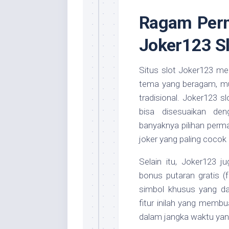
Ragam Perm
Joker123 Sl
Situs slot Joker123 me
tema yang beragam, mul
tradisional. Joker123 
bisa disesuaikan de
banyaknya pilihan per
joker yang paling coco
Selain itu, Joker123 j
bonus putaran gratis (fr
simbol khusus yang da
fitur inilah yang memb
dalam jangka waktu yan