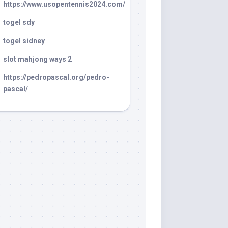
https://www.usopentennis2024.com/
togel sdy
togel sidney
slot mahjong ways 2
https://pedropascal.org/pedro-
pascal/