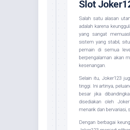
Slot Joker
Salah satu alasan ut
adalah karena keungg
yang sangat memuaska
sistem yang stabil, s
pemain di semua lev
berpengalaman akan m
kesenangan.
Selain itu, Joker123 j
tinggi. Ini artinya, pe
besar jika dibandingka
disediakan oleh Joke
menarik dan bervariasi,
Dengan berbagai keungg