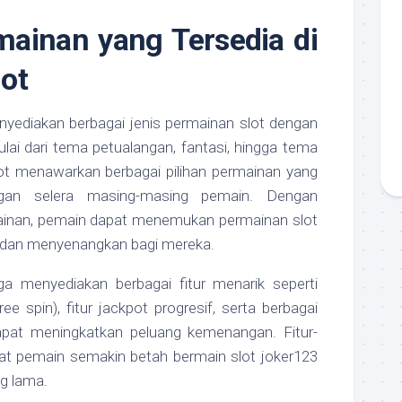
ainan yang Tersedia di
ot
nyediakan berbagai jenis permainan slot dengan
ai dari tema petualangan, fantasi, hingga tema
slot menawarkan berbagai pilihan permainan yang
ngan selera masing-masing pemain. Dengan
mainan, pemain dapat menemukan permainan slot
k dan menyenangkan bagi mereka.
uga menyediakan berbagai fitur menarik seperti
ee spin), fitur jackpot progresif, serta berbagai
pat meningkatkan peluang kemenangan. Fitur-
uat pemain semakin betah bermain slot joker123
g lama.