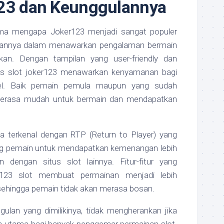
123 dan Keunggulannya
ama mengapa Joker123 menjadi sangat populer
ulannya dalam menawarkan pengalaman bermain
n. Dengan tampilan yang user-friendly dan
itus slot joker123 menawarkan kenyamanan bagi
el. Baik pemain pemula maupun yang sudah
erasa mudah untuk bermain dan mendapatkan
uga terkenal dengan RTP (Return to Player) yang
luang pemain untuk mendapatkan kemenangan lebih
n dengan situs slot lainnya. Fitur-fitur yang
r123 slot membuat permainan menjadi lebih
 sehingga pemain tidak akan merasa bosan.
ulan yang dimilikinya, tidak mengherankan jika