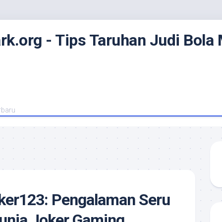
rk.org - Tips Taruhan Judi Bola 
rbaru
oker123: Pengalaman Seru
Dunia Joker Gaming