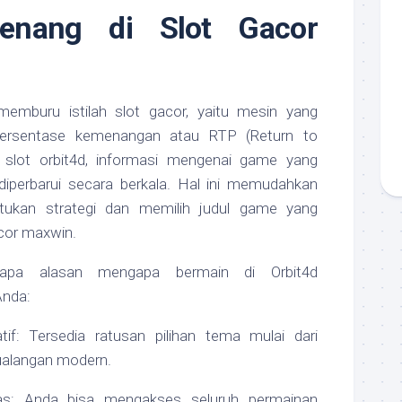
enang di Slot Gacor
emburu istilah slot gacor, yaitu mesin yang
ersentase kemenangan atau RTP (Return to
us slot orbit4d, informasi mengenai game yang
diperbarui secara berkala. Hal ini memudahkan
ukan strategi dan memilih judul game yang
acor maxwin.
erapa alasan mengapa bermain di Orbit4d
Anda:
tif: Tersedia ratusan pilihan tema mulai dari
tualangan modern.
s: Anda bisa mengakses seluruh permainan