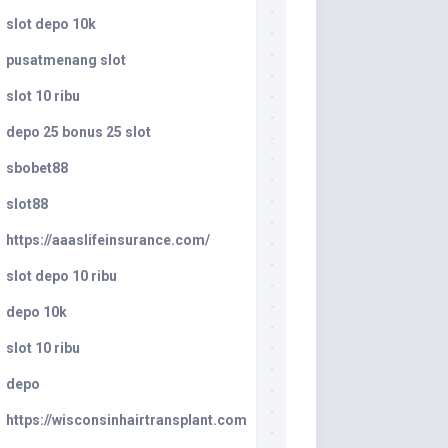
slot depo 10k
pusatmenang slot
slot 10 ribu
depo 25 bonus 25 slot
sbobet88
slot88
https://aaaslifeinsurance.com/
slot depo 10 ribu
depo 10k
slot 10 ribu
depo
https://wisconsinhairtransplant.com