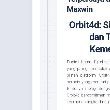
Maxwin
Orbit4d: S
dan 
Keme
Dunia hiburan digital 
yang paling mencolok a
pilihan platform, Orb
pemain yang mencari p
tentunya menguntungka
Orbit4d berkomitmen m
keamanan tingkat tinggi