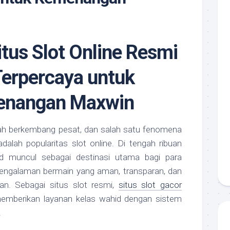
itus Slot Online Resmi
Terpercaya untuk
nangan Maxwin
telah berkembang pesat, dan salah satu fenomena
dalah popularitas slot online. Di tengah ribuan
it4d muncul sebagai destinasi utama bagi para
engalaman bermain yang aman, transparan, dan
n. Sebagai situs slot resmi,
situs slot gacor
emberikan layanan kelas wahid dengan sistem
.