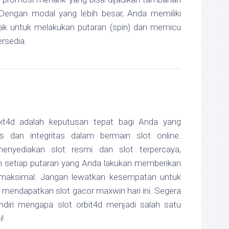
Dengan modal yang lebih besar, Anda memiliki
ak untuk melakukan putaran (spin) dan memicu
ersedia.
it4d adalah keputusan tepat bagi Anda yang
s dan integritas dalam bermain slot online.
enyediakan slot resmi dan slot terpercaya,
n setiap putaran yang Anda lakukan memberikan
 maksimal. Jangan lewatkan kesempatan untuk
endapatkan slot gacor maxwin hari ini. Segera
ndiri mengapa slot orbit4d menjadi salah satu
i!