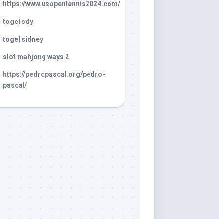
https://www.usopentennis2024.com/
togel sdy
togel sidney
slot mahjong ways 2
https://pedropascal.org/pedro-
pascal/