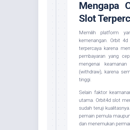
Mengapa Or
Slot Terper
Memilih platform y
kemenangan. Orbit 4d 
terpercaya karena memi
pembayaran yang cepat
mengenai keamanan 
(withdraw), karena se
tinggi.
Selain faktor keamana
utama. Orbit4d slot me
sudah teruji kualitasn
pemain pemula maupun 
dan menemukan permaina