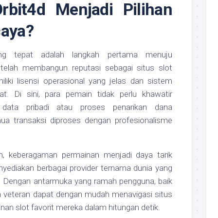
bit4d Menjadi Pilihan
caya?
ang tepat adalah langkah pertama menuju
telah membangun reputasi sebagai situs slot
liki lisensi operasional yang jelas dan sistem
. Di sini, para pemain tidak perlu khawatir
data pribadi atau proses penarikan dana
mua transaksi diproses dengan profesionalisme
n, keberagaman permainan menjadi daya tarik
nyediakan berbagai provider ternama dunia yang
ya. Dengan antarmuka yang ramah pengguna, baik
veteran dapat dengan mudah menavigasi situs
n slot favorit mereka dalam hitungan detik.