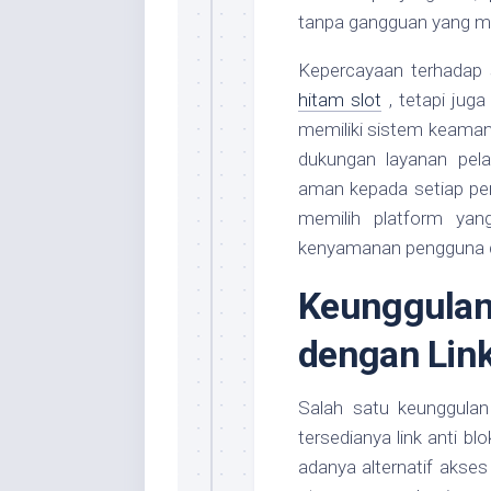
tanpa gangguan yang m
Kepercayaan terhadap 
hitam slot
, tetapi juga
memiliki sistem keaman
dukungan layanan pel
aman kepada setiap pen
memilih platform yan
kenyamanan pengguna d
Keunggula
dengan Link
Salah satu keunggulan
tersedianya link anti bl
adanya alternatif akses