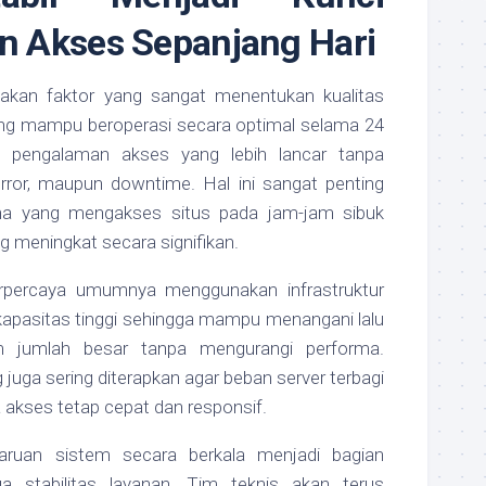
 Akses Sepanjang Hari
upakan faktor yang sangat menentukan kualitas
ang mampu beroperasi secara optimal selama 24
 pengalaman akses yang lebih lancar tanpa
error, maupun downtime. Hal ini sangat penting
na yang mengakses situs pada jam-jam sibuk
g meningkat secara signifikan.
erpercaya umumnya menggunakan infrastruktur
apasitas tinggi sehingga mampu menangani lalu
m jumlah besar tanpa mengurangi performa.
 juga sering diterapkan agar beban server terbagi
 akses tetap cepat dan responsif.
aruan sistem secara berkala menjadi bagian
a stabilitas layanan. Tim teknis akan terus