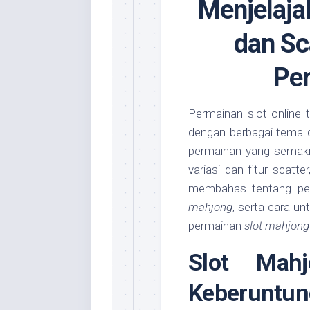
Menjelaja
dan Sc
Per
Permainan slot online t
dengan berbagai tema da
permainan yang semaki
variasi dan fitur scatte
membahas tentang per
mahjong
, serta cara 
permainan
slot mahjong
Slot Mah
Keberuntun