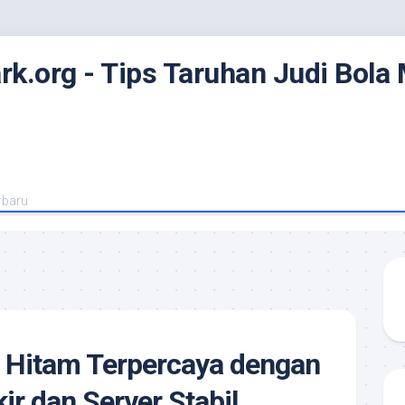
rk.org - Tips Taruhan Judi Bola 
rbaru
r Hitam Terpercaya dengan
kir dan Server Stabil