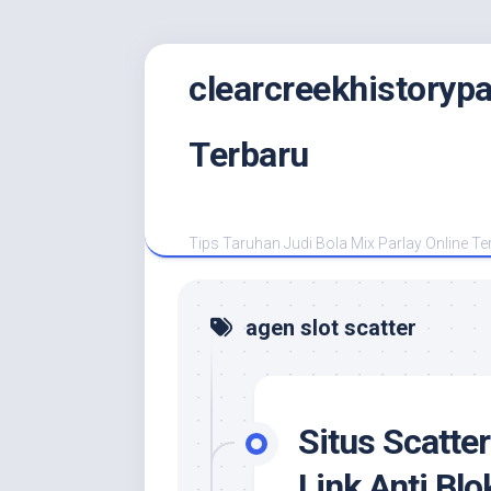
Skip
clearcreekhistorypa
to
content
Terbaru
Tips Taruhan Judi Bola Mix Parlay Online Te
agen slot scatter
Situs Scatte
Link Anti Blo