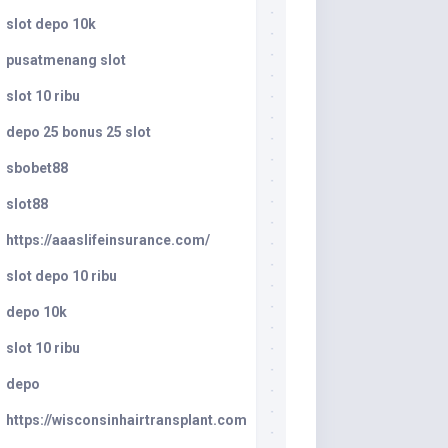
slot depo 10k
pusatmenang slot
slot 10 ribu
depo 25 bonus 25 slot
sbobet88
slot88
https://aaaslifeinsurance.com/
slot depo 10 ribu
depo 10k
slot 10 ribu
depo
https://wisconsinhairtransplant.com